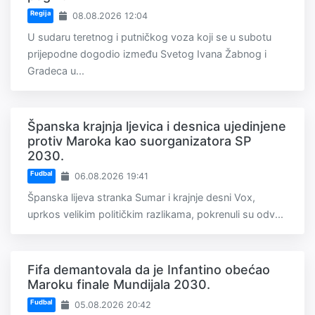
Regija
08.08.2026 12:04
U sudaru teretnog i putničkog voza koji se u subotu
prijepodne dogodio između Svetog Ivana Žabnog i
Gradeca u...
Španska krajnja ljevica i desnica ujedinjene
protiv Maroka kao suorganizatora SP
2030.
Fudbal
06.08.2026 19:41
Španska lijeva stranka Sumar i krajnje desni Vox,
uprkos velikim političkim razlikama, pokrenuli su odv...
Fifa demantovala da je Infantino obećao
Maroku finale Mundijala 2030.
Fudbal
05.08.2026 20:42