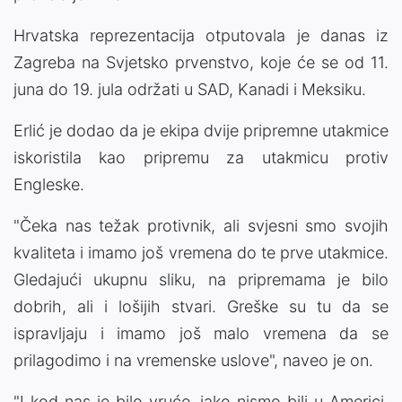
Hrvatska reprezentacija otputovala je danas iz
Zagreba na Svjetsko prvenstvo, koje će se od 11.
juna do 19. jula održati u SAD, Kanadi i Meksiku.
Erlić je dodao da je ekipa dvije pripremne utakmice
iskoristila kao pripremu za utakmicu protiv
Engleske.
"Čeka nas težak protivnik, ali svjesni smo svojih
kvaliteta i imamo još vremena do te prve utakmice.
Gledajući ukupnu sliku, na pripremama je bilo
dobrih, ali i lošijih stvari. Greške su tu da se
ispravljaju i imamo još malo vremena da se
prilagodimo i na vremenske uslove", naveo je on.
"I kod nas je bilo vruće, iako nismo bili u Americi.