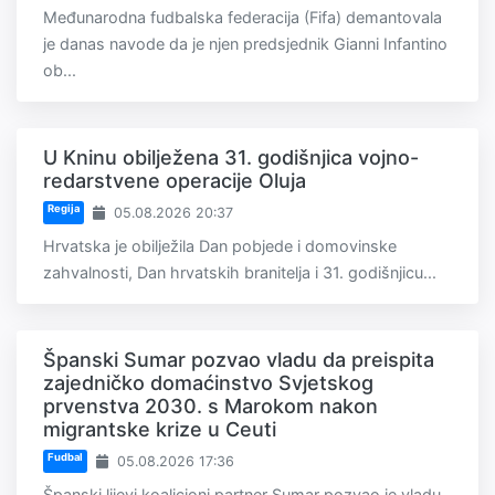
Međunarodna fudbalska federacija (Fifa) demantovala
je danas navode da je njen predsjednik Gianni Infantino
ob...
U Kninu obilježena 31. godišnjica vojno-
redarstvene operacije Oluja
Regija
05.08.2026 20:37
Hrvatska je obilježila Dan pobjede i domovinske
zahvalnosti, Dan hrvatskih branitelja i 31. godišnjicu...
Španski Sumar pozvao vladu da preispita
zajedničko domaćinstvo Svjetskog
prvenstva 2030. s Marokom nakon
migrantske krize u Ceuti
Fudbal
05.08.2026 17:36
Španski lijevi koalicioni partner Sumar pozvao je vladu