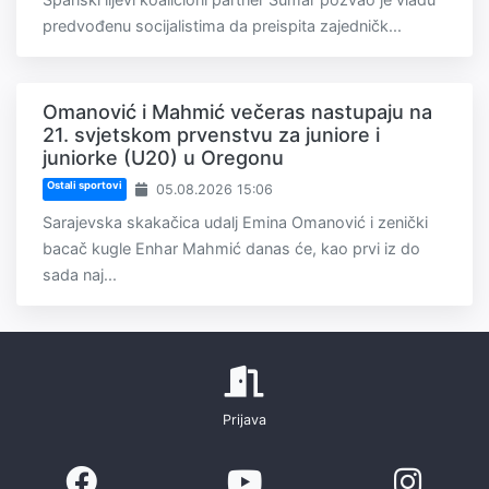
predvođenu socijalistima da preispita zajedničk...
Omanović i Mahmić večeras nastupaju na
21. svjetskom prvenstvu za juniore i
juniorke (U20) u Oregonu
Ostali sportovi
05.08.2026 15:06
Sarajevska skakačica udalj Emina Omanović i zenički
bacač kugle Enhar Mahmić danas će, kao prvi iz do
sada naj...
Prijava