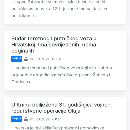
Ukupno 24 osobe su medicinski zbrinute u četiri
bolničke ustanove, a 12 ih je zadržano na daljnjem
bolničkom l...
Sudar teretnog i putničkog voza u
Hrvatskoj: Ima povrijeđenih, nema
poginulih
Regija
08.08.2026 12:04
U sudaru teretnog i putničkog voza koji se u subotu
prijepodne dogodio između Svetog Ivana Žabnog i
Gradeca u...
U Kninu obilježena 31. godišnjica vojno-
redarstvene operacije Oluja
Regija
05.08.2026 20:37
Hrvatska je obilježila Dan pobjede i domovinske