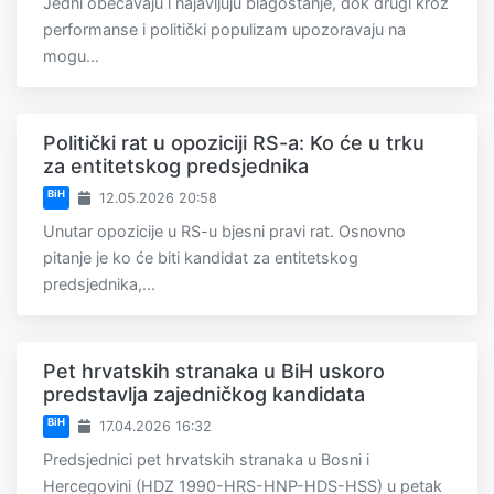
Jedni obećavaju i najavljuju blagostanje, dok drugi kroz
performanse i politički populizam upozoravaju na
mogu...
Politički rat u opoziciji RS-a: Ko će u trku
za entitetskog predsjednika
BiH
12.05.2026 20:58
Unutar opozicije u RS-u bjesni pravi rat. Osnovno
pitanje je ko će biti kandidat za entitetskog
predsjednika,...
Pet hrvatskih stranaka u BiH uskoro
predstavlja zajedničkog kandidata
BiH
17.04.2026 16:32
Predsjednici pet hrvatskih stranaka u Bosni i
Hercegovini (HDZ 1990-HRS-HNP-HDS-HSS) u petak