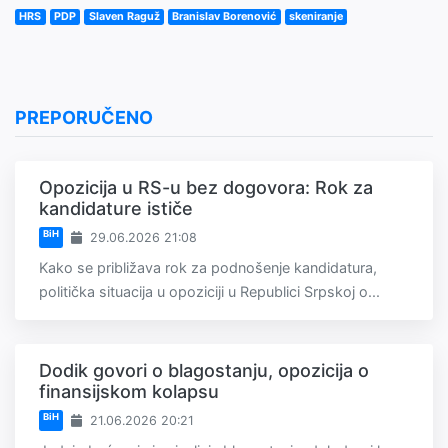
HRS
PDP
Slaven Raguž
Branislav Borenović
skeniranje
PREPORUČENO
Opozicija u RS-u bez dogovora: Rok za
kandidature ističe
BiH
29.06.2026 21:08
Kako se približava rok za podnošenje kandidatura,
politička situacija u opoziciji u Republici Srpskoj o...
Dodik govori o blagostanju, opozicija o
finansijskom kolapsu
BiH
21.06.2026 20:21