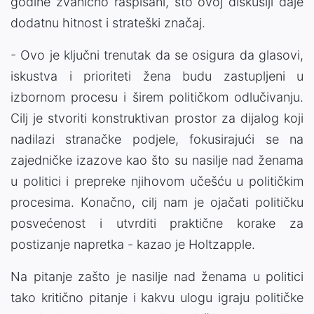
godine zvanično raspisani, što ovoj diskusiji daje
dodatnu hitnost i strateški značaj.
- Ovo je ključni trenutak da se osigura da glasovi,
iskustva i prioriteti žena budu zastupljeni u
izbornom procesu i širem političkom odlučivanju.
Cilj je stvoriti konstruktivan prostor za dijalog koji
nadilazi stranačke podjele, fokusirajući se na
zajedničke izazove kao što su nasilje nad ženama
u politici i prepreke njihovom učešću u političkim
procesima. Konačno, cilj nam je ojačati političku
posvećenost i utvrditi praktične korake za
postizanje napretka - kazao je Holtzapple.
Na pitanje zašto je nasilje nad ženama u politici
tako kritično pitanje i kakvu ulogu igraju političke