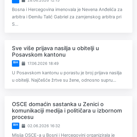
28.06.2026 12:15
Bosna i Hercegovina imenovala je Nevena Anđelića za
arbitra i Đemilu Talić Gabriel za zamjenskog arbitra pri
S...
Sve više prijava nasilja u obitelji u
Posavskom kantonu
BiH
17.06.2026 18:49
U Posavskom kantonu u porastu je broj prijava nasilja
u obitelji. Najčešće žrtve su žene, odnosno supru...
OSCE domaćin sastanka u Zenici o
komunikaciji medija i političara u izbornom
procesu
BiH
02.06.2026 16:32
Misija OSCE-a u Bosni i Hercegovini organizirala je