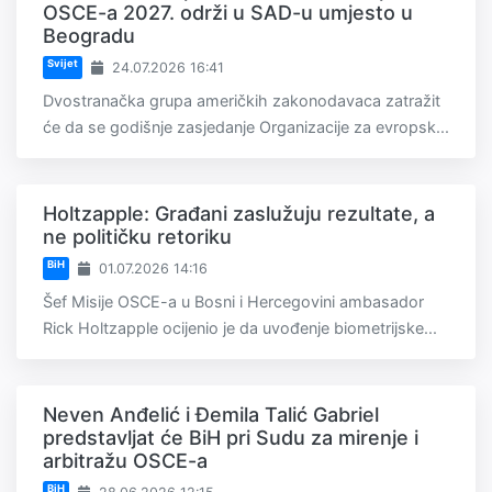
OSCE-a 2027. održi u SAD-u umjesto u
Beogradu
Svijet
24.07.2026 16:41
Dvostranačka grupa američkih zakonodavaca zatražit
će da se godišnje zasjedanje Organizacije za evropsk...
Holtzapple: Građani zaslužuju rezultate, a
ne političku retoriku
BiH
01.07.2026 14:16
Šef Misije OSCE-a u Bosni i Hercegovini ambasador
Rick Holtzapple ocijenio je da uvođenje biometrijske...
Neven Anđelić i Đemila Talić Gabriel
predstavljat će BiH pri Sudu za mirenje i
arbitražu OSCE-a
BiH