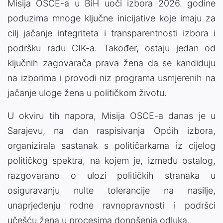
Misija OSCE-a u BiH uoči izbora 2026. godine
poduzima mnoge ključne inicijative koje imaju za
cilj jačanje integriteta i transparentnosti izbora i
podršku radu CIK-a. Također, ostaju jedan od
ključnih zagovarača prava žena da se kandiduju
na izborima i provodi niz programa usmjerenih na
jačanje uloge žena u političkom životu.
U okviru tih napora, Misija OSCE-a danas je u
Sarajevu, na dan raspisivanja Općih izbora,
organizirala sastanak s političarkama iz cijelog
političkog spektra, na kojem je, između ostalog,
razgovarano o ulozi političkih stranaka u
osiguravanju nulte tolerancije na nasilje,
unaprjeđenju rodne ravnopravnosti i podršci
učešću žena u procesima donošenja odluka.