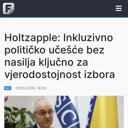
Holtzapple: Inkluzivno
političko učešće bez
nasilja ključno za
vjerodostojnost izbora
07.05.2026. 18:25
BiH