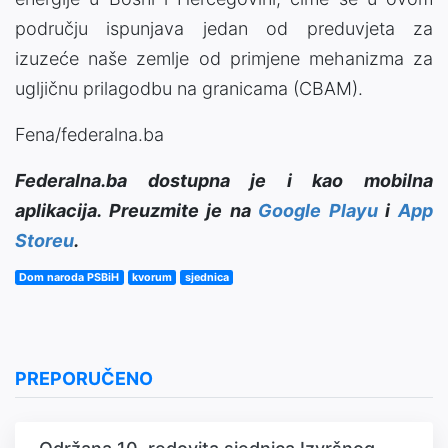
području ispunjava jedan od preduvjeta za
izuzeće naše zemlje od primjene mehanizma za
ugljičnu prilagodbu na granicama (CBAM).
Fena/federalna.ba
Federalna.ba dostupna je i kao mobilna
aplikacija. Preuzmite je na
Google Playu
i
App
Storeu
.
Dom naroda PSBiH
kvorum
sjednica
PREPORUČENO