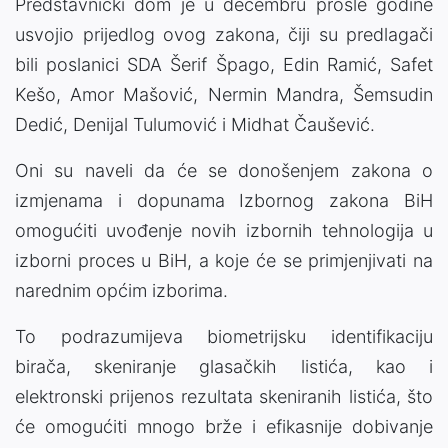
Predstavnički dom je u decembru prošle godine
usvojio prijedlog ovog zakona, čiji su predlagači
bili poslanici SDA Šerif Špago, Edin Ramić, Safet
Kešo, Amor Mašović, Nermin Mandra, Šemsudin
Dedić, Denijal Tulumović i Midhat Čaušević.
Oni su naveli da će se donošenjem zakona o
izmjenama i dopunama Izbornog zakona BiH
omogućiti uvođenje novih izbornih tehnologija u
izborni proces u BiH, a koje će se primjenjivati na
narednim općim izborima.
To podrazumijeva biometrijsku identifikaciju
birača, skeniranje glasačkih listića, kao i
elektronski prijenos rezultata skeniranih listića, što
će omogućiti mnogo brže i efikasnije dobivanje