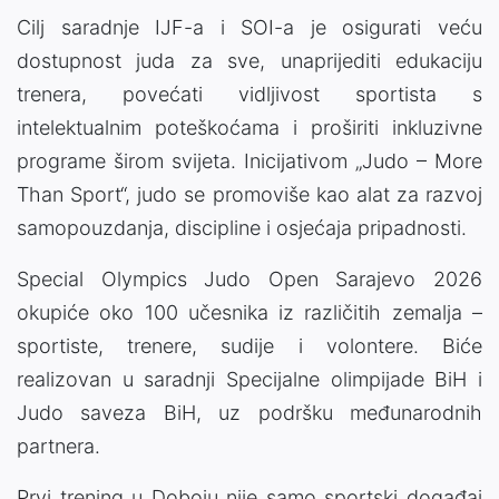
Cilj saradnje IJF-a i SOI-a je osigurati veću
dostupnost juda za sve, unaprijediti edukaciju
trenera, povećati vidljivost sportista s
intelektualnim poteškoćama i proširiti inkluzivne
programe širom svijeta. Inicijativom „Judo – More
Than Sport“, judo se promoviše kao alat za razvoj
samopouzdanja, discipline i osjećaja pripadnosti.
Special Olympics Judo Open Sarajevo 2026
okupiće oko 100 učesnika iz različitih zemalja –
sportiste, trenere, sudije i volontere. Biće
realizovan u saradnji Specijalne olimpijade BiH i
Judo saveza BiH, uz podršku međunarodnih
partnera.
Prvi trening u Doboju nije samo sportski događaj