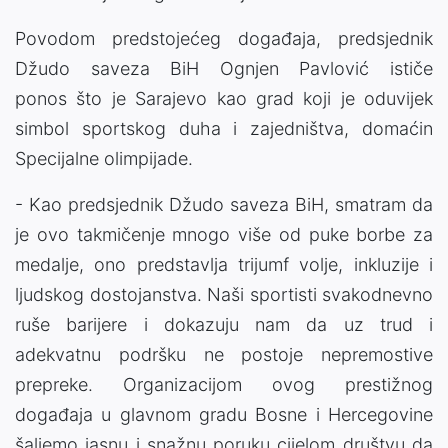
Povodom predstojećeg događaja, predsjednik
Džudo saveza BiH Ognjen Pavlović ističe
ponos što je Sarajevo kao grad koji je oduvijek
simbol sportskog duha i zajedništva, domaćin
Specijalne olimpijade.
- Kao predsjednik Džudo saveza BiH, smatram da
je ovo takmičenje mnogo više od puke borbe za
medalje, ono predstavlja trijumf volje, inkluzije i
ljudskog dostojanstva. Naši sportisti svakodnevno
ruše barijere i dokazuju nam da uz trud i
adekvatnu podršku ne postoje nepremostive
prepreke. Organizacijom ovog prestižnog
događaja u glavnom gradu Bosne i Hercegovine
šaljemo jasnu i snažnu poruku cijelom društvu da