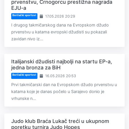
prvenstvu, Crnogorcu prestižna nagrada
EJU-a
Borilački sportovi
17.05.2026 20:29
I drugog takmičarskog dana na Evropskom džudo
prvenstvu u katama evropski džudisti su pokazali
zavidan nivo iz...
Italijanski džudisti najbolji na startu EP-a,
jedna bronza za BiH
Borilački sportovi
16.05.2026 20:53
Prvi takmičarski dan na Evropskom džudo prvenstvu u
katama koje je danas počelo u Sarajevo donio je
vrhunske n...
Judo klub Braća Lukač treći u ukupnom
poretku turnira Judo Hopes