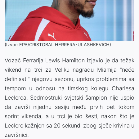
(Izvor: EPA/CRISTOBAL HERRERA-ULASHKEVICH)
Vozač Ferrarija Lewis Hamilton izjavio je da težak
vikend na trci za Veliku nagradu Miamija "neće
definisati" njegovu sezonu, uprkos problemima sa
tempom u odnosu na timskog kolegu Charlesa
Leclerca. Sedmostruki svjetski šampion nije uspio
da završi nijednu sesiju među prvih pet tokom
sprint vikenda, a u trci je bio šesti, nakon što je
Leclerc kažnjen sa 20 sekundi zbog sječe krivina u
završnici.