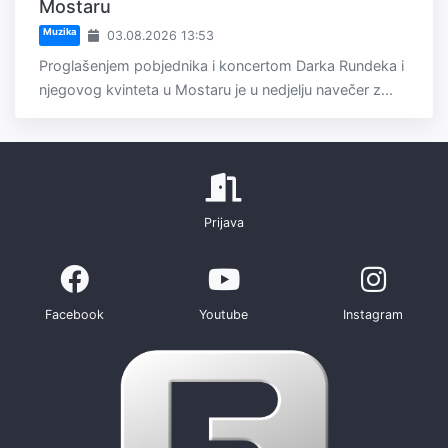
Mostaru
Muzika
03.08.2026 13:53
Proglašenjem pobjednika i koncertom Darka Rundeka i
njegovog kvinteta u Mostaru je u nedjelju navečer z...
Prijava
Facebook
Youtube
Instagram