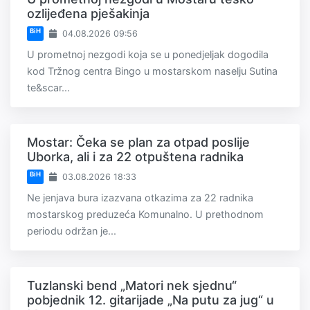
ozlijeđena pješakinja
BiH
04.08.2026 09:56
U prometnoj nezgodi koja se u ponedjeljak dogodila
kod Tržnog centra Bingo u mostarskom naselju Sutina
te&scar...
Mostar: Čeka se plan za otpad poslije
Uborka, ali i za 22 otpuštena radnika
BiH
03.08.2026 18:33
Ne jenjava bura izazvana otkazima za 22 radnika
mostarskog preduzeća Komunalno. U prethodnom
periodu održan je...
Tuzlanski bend „Matori nek sjednu“
pobjednik 12. gitarijade „Na putu za jug“ u