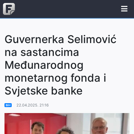
Guvernerka Selimović
na sastancima
Međunarodnog
monetarnog fonda i
Svjetske banke
22.04.2025. 21:16
BiH