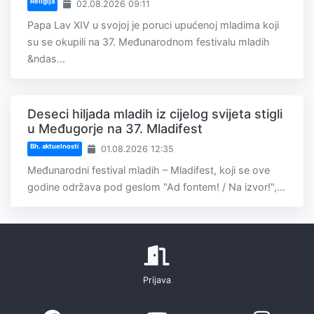
Religija
02.08.2026 09:11
Papa Lav XIV u svojoj je poruci upućenoj mladima koji
su se okupili na 37. Međunarodnom festivalu mladih
&ndas...
Deseci hiljada mladih iz cijelog svijeta stigli
u Međugorje na 37. Mladifest
Bh. aktuelnosti
01.08.2026 12:35
Međunarodni festival mladih – Mladifest, koji se ove
godine održava pod geslom "Ad fontem! / Na izvor!",...
Prijava