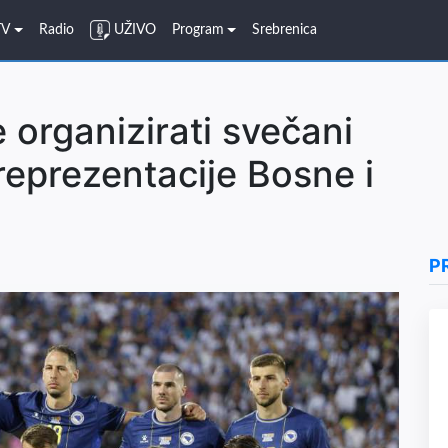
TV
Radio
UŽIVO
Program
Srebrenica
 organizirati svečani
eprezentacije Bosne i
P