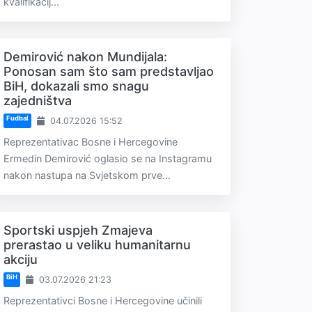
kvalifikacij...
Demirović nakon Mundijala:
Ponosan sam što sam predstavljao
BiH, dokazali smo snagu
zajedništva
Fudbal
04.07.2026 15:52
Reprezentativac Bosne i Hercegovine
Ermedin Demirović oglasio se na Instagramu
nakon nastupa na Svjetskom prve...
Sportski uspjeh Zmajeva
prerastao u veliku humanitarnu
akciju
BiH
03.07.2026 21:23
Reprezentativci Bosne i Hercegovine učinili