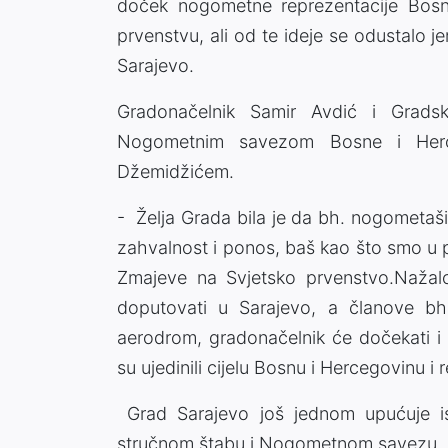
doček nogometne reprezentacije Bos
prvenstvu, ali od te ideje se odustalo 
Sarajevo.
Gradonačelnik Samir Avdić i Gradsk
Nogometnim savezom Bosne i Herc
Džemidžićem.
- Želja Grada bila je da bh. nogometa
zahvalnost i ponos, baš kao što smo u pr
Zmajeve na Svjetsko prvenstvo.Nažalo
doputovati u Sarajevo, a članove bh. 
aerodrom, gradonačelnik će dočekati i 
su ujedinili cijelu Bosnu i Hercegovinu i
Grad Sarajevo još jednom upućuje isk
stručnom štabu i Nogometnom savezu, u