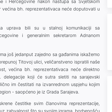
ne i Hercegovine nakon nastupa sa Svjetskom
jer većina bh. reprezentativaca neće doputovati u
a uprava bili su u stalnoj komunikaciji sa
egovine i generalnim sekretarom Adnanom
šima još jedanput zajedno sa gađanima iskažemo
epunoj Titovoj ulici, veličanstveno ispratili naše
st, većina bh. reprezentativaca neće direktno
delegacije koji će sutra sletiti na sarajevski
lično im čestitati na izvanrednom uspjehu kojim
 region - saopćeno je iz Grada Sarajeva.
rene čestitke svim članovima reprezentacije,
z zahvalnost što su svojim igrama, borbenošću