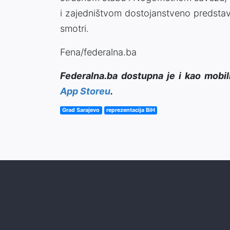
i zajedništvom dostojanstveno predstav
smotri.
Fena/federalna.ba
Federalna.ba dostupna je i kao mobil
App Storeu
.
Grad Sarajevo
reprezentacija BiH