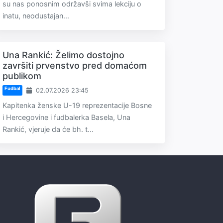
su nas ponosnim održavši svima lekciju o
inatu, neodustajan...
Una Rankić: Želimo dostojno
završiti prvenstvo pred domaćom
publikom
Fudbal
02.07.2026 23:45
Kapitenka ženske U-19 reprezentacije Bosne
i Hercegovine i fudbalerka Basela, Una
Rankić, vjeruje da će bh. t...