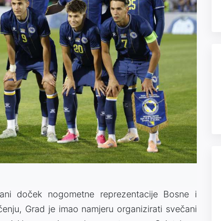
čani doček nogometne reprezentacije Bosne i
enju, Grad je imao namjeru organizirati svečani