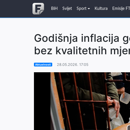
BiH
Svijet
Sport
Kultura
Emisije F
Godišnja inflacija g
bez kvalitetnih mje
28.05.2026. 17:05
Aktuelnosti