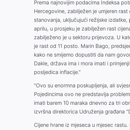
Prema najnovijim podacima Indeksa potro
Hercegovine, zabilježen je umjeren rast 
stanovanja, uključujući režijske izdatke,
aprilu, u prosjeku je zabilježen rast cij
zabilježeno je u sektoru prijevoza. U kat
je rast od 11 posto. Marin Bago, predsje
kako ne smijemo dopustiti da nam govore:
Dakle, država ima i mora imati i primje
posljedica inflacije."
"Ovo su enormna poskupljenja, ali svjesn
Pojedincima ovo ne predstavlja problem z
imati barem 10 maraka dnevno za tri obr
izvršna direktorica Udruženja građana "D
Cijene hrane iz mjeseca u mjesec rastu. 