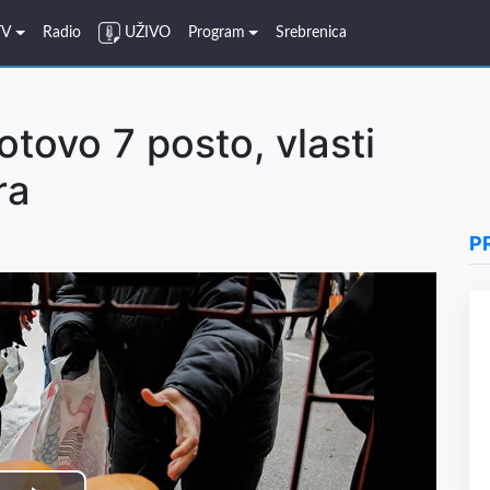
TV
Radio
UŽIVO
Program
Srebrenica
otovo 7 posto, vlasti
ra
P