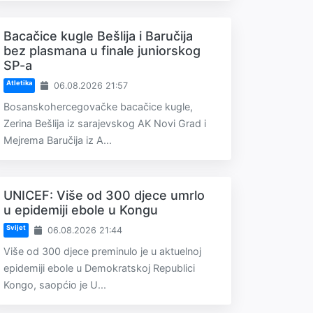
Bacačice kugle Bešlija i Baručija
bez plasmana u finale juniorskog
SP-a
Atletika
06.08.2026 21:57
Bosanskohercegovačke bacačice kugle,
Zerina Bešlija iz sarajevskog AK Novi Grad i
Mejrema Baručija iz A...
UNICEF: Više od 300 djece umrlo
u epidemiji ebole u Kongu
Svijet
06.08.2026 21:44
Više od 300 djece preminulo je u aktuelnoj
epidemiji ebole u Demokratskoj Republici
Kongo, saopćio je U...