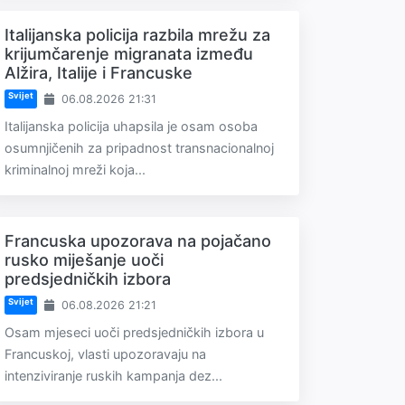
Italijanska policija razbila mrežu za
krijumčarenje migranata između
Alžira, Italije i Francuske
Svijet
06.08.2026 21:31
Italijanska policija uhapsila je osam osoba
osumnjičenih za pripadnost transnacionalnoj
kriminalnoj mreži koja...
Francuska upozorava na pojačano
rusko miješanje uoči
predsjedničkih izbora
Svijet
06.08.2026 21:21
Osam mjeseci uoči predsjedničkih izbora u
Francuskoj, vlasti upozoravaju na
intenziviranje ruskih kampanja dez...