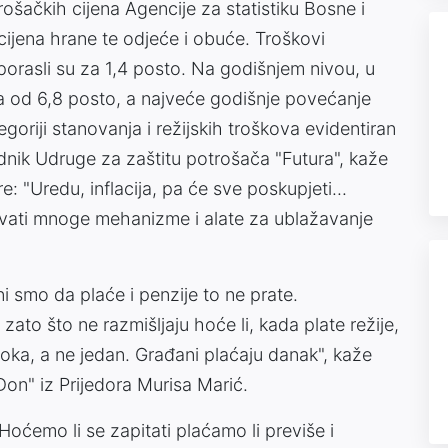
šačkih cijena Agencije za statistiku Bosne i
cijena hrane te odjeće i obuće. Troškovi
 porasli su za 1,4 posto. Na godišnjem nivou, u
ena od 6,8 posto, a najveće godišnje povećanje
egoriji stanovanja i režijskih troškova evidentiran
dnik Udruge za zaštitu potrošača "Futura", kaže
 "Uredu, inflacija, pa će sve poskupjeti...
njivati mnoge mehanizme i alate za ublažavanje
i smo da plaće i penzije to ne prate.
ato što ne razmišljaju hoće li, kada plate režije,
oka, a ne jedan. Građani plaćaju danak", kaže
on" iz Prijedora Murisa Marić.
Hoćemo li se zapitati plaćamo li previše i