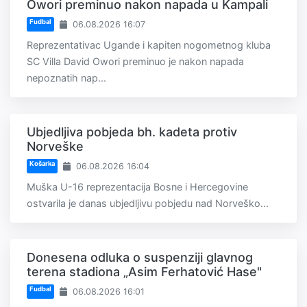
Owori preminuo nakon napada u Kampali
Fudbal
06.08.2026 16:07
Reprezentativac Ugande i kapiten nogometnog kluba
SC Villa David Owori preminuo je nakon napada
nepoznatih nap...
Ubjedljiva pobjeda bh. kadeta protiv
Norveške
Košarka
06.08.2026 16:04
Muška U-16 reprezentacija Bosne i Hercegovine
ostvarila je danas ubjedljivu pobjedu nad Norveško...
Donesena odluka o suspenziji glavnog
terena stadiona „Asim Ferhatović Hase"
Fudbal
06.08.2026 16:01