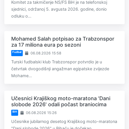
Komitet za takmičenje NS/FS BiH je na telefonskoj
sjednici, održanoj 5. avgusta 2026. godine, donio
odluku o...
Mohamed Salah potpisao za Trabzonspor
za 17 miliona eura po sezoni
Fudbal
06.08.2026 15:58
Turski fudbalski klub Trabzonspor potvrdio je u
četvrtak dvogodišnji angažman egipatske zvijezde
Mohame...
Učesnici Krajiškog moto-maratona 'Dani
slobode 2026' odali počast braniocima
BiH
06.08.2026 15:26
Učesnike jubilarnog desetog Krajiškog moto-maratona
"Dani slobode 2026" u Bihaću je dočekao