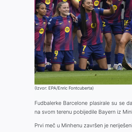
(Izvor: EPA/Enric Fontcuberta)
Fudbalerke Barcelone plasirale su se d
na svom terenu pobijedile Bayern iz Min
Prvi meč u Minhenu završen je neriješeni