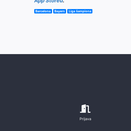
App Storeu
.
Barcelona
Bayern
Liga šampiona
Prijava