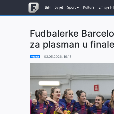
BiH
Svijet
Sport
Kultura
Emisije F
Fudbalerke Barcelo
za plasman u final
03.05.2026. 19:18
Fudbal