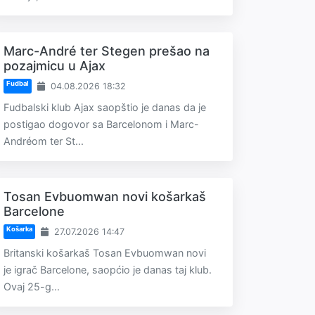
Marc-André ter Stegen prešao na
pozajmicu u Ajax
Fudbal
04.08.2026 18:32
Fudbalski klub Ajax saopštio je danas da je
postigao dogovor sa Barcelonom i Marc-
Andréom ter St...
Tosan Evbuomwan novi košarkaš
Barcelone
Košarka
27.07.2026 14:47
Britanski košarkaš Tosan Evbuomwan novi
je igrač Barcelone, saopćio je danas taj klub.
Ovaj 25-g...