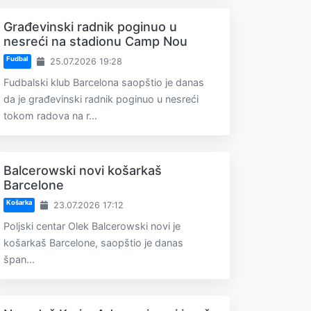
Građevinski radnik poginuo u
nesreći na stadionu Camp Nou
Fudbal
25.07.2026 19:28
Fudbalski klub Barcelona saopštio je danas
da je građevinski radnik poginuo u nesreći
tokom radova na r...
Balcerowski novi košarkaš
Barcelone
Košarka
23.07.2026 17:12
Poljski centar Olek Balcerowski novi je
košarkaš Barcelone, saopštio je danas
špan...