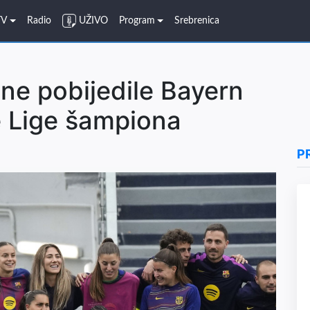
TV
Radio
UŽIVO
Program
Srebrenica
ne pobijedile Bayern
e Lige šampiona
P