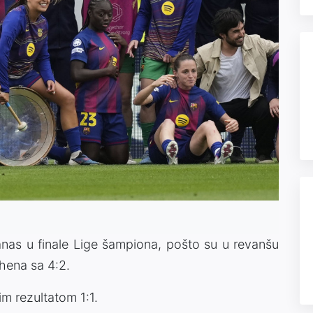
anas u finale Lige šampiona, pošto su u revanšu
hena sa 4:2.
m rezultatom 1:1.