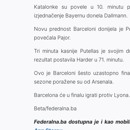
Katalonke su povele u 10. minutu p
izjednačenje Bayernu donela Dallmann.
Novu prednost Barceloni donijela je Pu
povećala Pajor.
Tri minuta kasnije Putellas je svojim
rezultat postavila Harder u 71. minutu.
Ovo je Barceloni šesto uzastopno fin
sezone poražene su od Arsenala.
Barcelona će u finalu igrati protiv Lyona
Beta/federalna.ba
Federalna.ba dostupna je i kao mobil