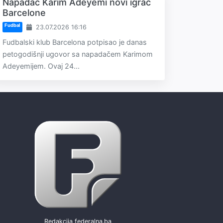
Napadač Karim Adeyemi novi igrač
Barcelone
Fudbal
23.07.2026 16:16
Fudbalski klub Barcelona potpisao je danas
petogodišnji ugovor sa napadačem Karimom
Adeyemijem. Ovaj 24...
Redakcija federalna.ba