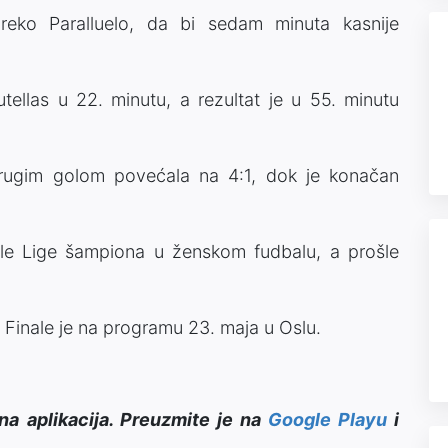
reko Paralluelo, da bi sedam minuta kasnije
tellas u 22. minutu, a rezultat je u 55. minutu
 drugim golom povećala na 4:1, dok je konačan
ale Lige šampiona u ženskom fudbalu, a prošle
. Finale je na programu 23. maja u Oslu.
na aplikacija. Preuzmite je na
Google Playu
i