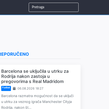
REPORUČENO
Barcelona se uključila u utrku za
Rodrija nakon zastoja u
pregovorima s Real Madridom
Fudbal
06.08.2026 18:27
Barcelona razmatra mogućnost da se uključi
u utrku za veznog igrača Manchester Cityja
Rodrija, nakon št...