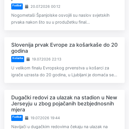
Fudbal
20.07.2026 00:12
Nogometaši Španjolske osvojili su naslov svjetskih
prvaka nakon što su u produžetku final...
Slovenija prvak Evrope za košarkaše do 20
godina
Košarka
19.07.2026 22:13
U velikom finalu Evropskog prvenstva u košarci za
igrače uzrasta do 20 godina, u Ljubljani je domaća se...
Dugački redovi za ulazak na stadion u New
Jerseyju u zbog pojačanih bezbjednosnih
mjera
Fudbal
19.07.2026 19:44
Navijači u dugačkim redovima čekaju na ulazak na