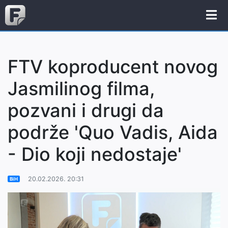
FTV koproducent novog
Jasmilinog filma,
pozvani i drugi da
podrže 'Quo Vadis, Aida
- Dio koji nedostaje'
20.02.2026. 20:31
BiH