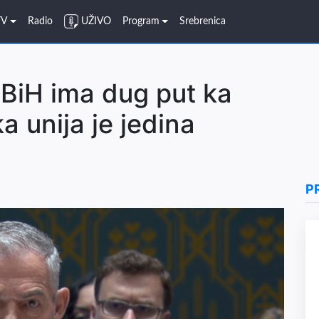
TV
Radio
UŽIVO
Program
Srebrenica
BiH ima dug put ka
a unija je jedina
P