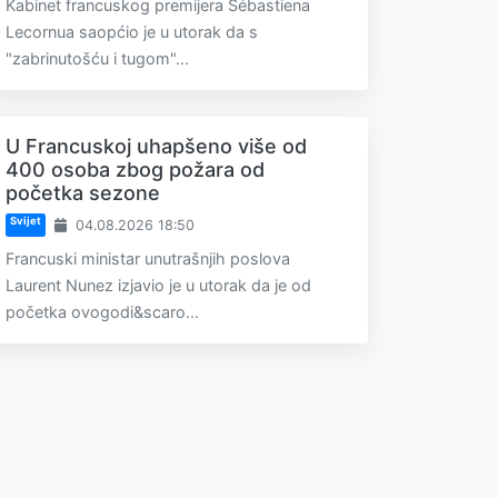
Kabinet francuskog premijera Sébastiena
Lecornua saopćio je u utorak da s
"zabrinutošću i tugom"...
U Francuskoj uhapšeno više od
400 osoba zbog požara od
početka sezone
Svijet
04.08.2026 18:50
Francuski ministar unutrašnjih poslova
Laurent Nunez izjavio je u utorak da je od
početka ovogodi&scaro...