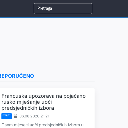
REPORUČENO
Francuska upozorava na pojačano
rusko miješanje uoči
predsjedničkih izbora
Svijet
06.08.2026 21:21
Osam mjeseci uoči predsjedničkih izbora u