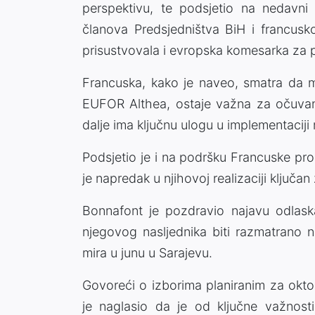
perspektivu, te podsjetio na nedavni
članova Predsjedništva BiH i francus
prisustvovala i evropska komesarka za p
Francuska, kako je naveo, smatra da me
EUFOR Althea, ostaje važna za očuvanj
dalje ima ključnu ulogu u implementacij
Podsjetio je i na podršku Francuske pr
je napredak u njihovoj realizaciji ključ
Bonnafont je pozdravio najavu odlask
njegovog nasljednika biti razmatrano 
mira u junu u Sarajevu.
Govoreći o izborima planiranim za okto
je naglasio da je od ključne važnos