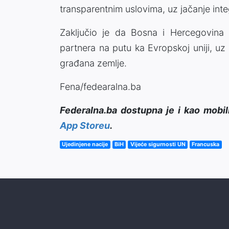
transparentnim uslovima, uz jačanje int
Zaključio je da Bosna i Hercegovina
partnera na putu ka Evropskoj uniji, uz
građana zemlje.
Fena/fedearalna.ba
Federalna.ba dostupna je i kao mobil
App Storeu
.
Ujedinjene nacije
BiH
Vijeće sigurnosti UN
Francuska