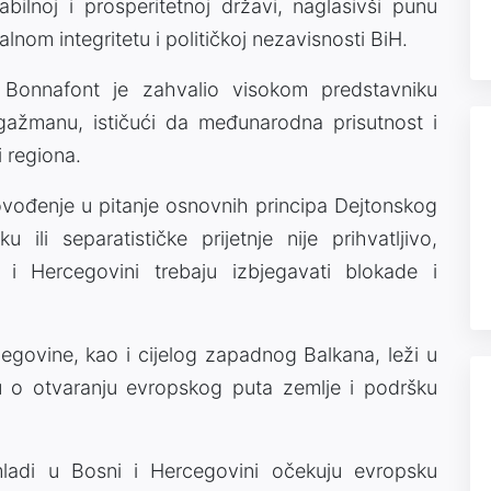
ilnoj i prosperitetnoj državi, naglasivši punu
alnom integritetu i političkoj nezavisnosti BiH.
 Bonnafont je zahvalio visokom predstavniku
ngažmanu, ističući da međunarodna prisutnost i
i regiona.
vođenje u pitanje osnovnih principa Dejtonskog
 ili separatističke prijetnje nije prihvatljivo,
i i Hercegovini trebaju izbjegavati blokade i
govine, kao i cijelog zapadnog Balkana, leži u
ku o otvaranju evropskog puta zemlje i podršku
ladi u Bosni i Hercegovini očekuju evropsku