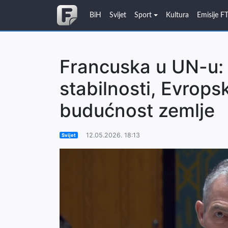
BiH
Svijet
Sport
Kultura
Emisije F
Francuska u UN-u: 
stabilnosti, Evropsk
budućnost zemlje
12.05.2026. 18:13
Svijet