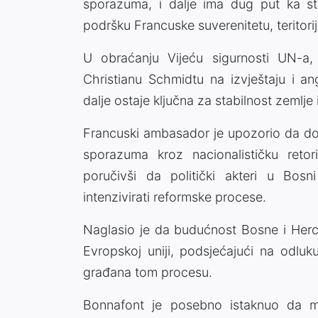
sporazuma, i dalje ima dug put ka stab
podršku Francuske suverenitetu, teritorij
U obraćanju Vijeću sigurnosti UN-a,
Christianu Schmidtu na izvještaju i a
dalje ostaje ključna za stabilnost zemlje 
Francuski ambasador je upozorio da do
sporazuma kroz nacionalističku retoriku
poručivši da politički akteri u Bosn
intenzivirati reformske procese.
Naglasio je da budućnost Bosne i Herce
Evropskoj uniji, podsjećajući na odlu
građana tom procesu.
Bonnafont je posebno istaknuo da m