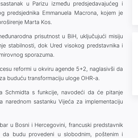
 sastanak u Parizu između predsjedavajućeg i
kog predsjednika Emmanuela Macrona, kojem je
roširenje Marta Kos.
đunarodna prisutnost u BiH, uključujući misiju
e stabilnosti, dok Ured visokog predstavnika i
i mirovnog sporazuma.
ocesu reformi u okviru agende 5+2, naglasivši da
an za buduću transformaciju uloge OHR-a.
a Schmidta s funkcije, navodeći da će pitanje
na narednom sastanku Vijeća za implementaciju
bar u Bosni i Hercegovini, francuski predstavnik
ti da budu provedeni u slobodnim, poštenim i