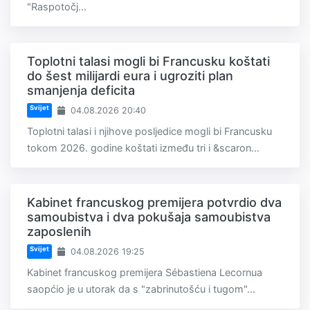
"Raspotočj...
Toplotni talasi mogli bi Francusku koštati
do šest milijardi eura i ugroziti plan
smanjenja deficita
Svijet
04.08.2026 20:40
Toplotni talasi i njihove posljedice mogli bi Francusku
tokom 2026. godine koštati između tri i &scaron...
Kabinet francuskog premijera potvrdio dva
samoubistva i dva pokušaja samoubistva
zaposlenih
Svijet
04.08.2026 19:25
Kabinet francuskog premijera Sébastiena Lecornua
saopćio je u utorak da s "zabrinutošću i tugom"...