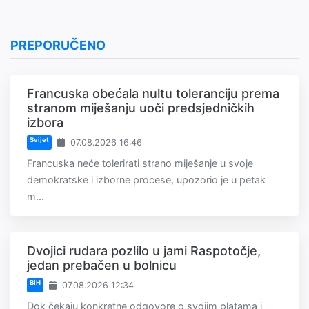
PREPORUČENO
Francuska obećala nultu toleranciju prema
stranom miješanju uoči predsjedničkih
izbora
Svijet
07.08.2026 16:46
Francuska neće tolerirati strano miješanje u svoje
demokratske i izborne procese, upozorio je u petak
m...
Dvojici rudara pozlilo u jami Raspotočje,
jedan prebačen u bolnicu
BiH
07.08.2026 12:34
Dok čekaju konkretne odgovore o svojim platama i