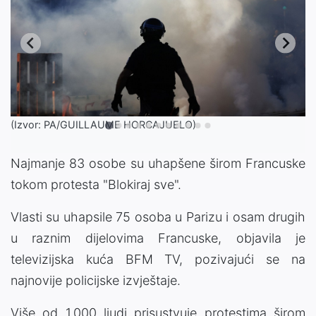
(Izvor: PA/GUILLAUME HORCAJUELO)
Najmanje 83 osobe su uhapšene širom Francuske
tokom protesta "Blokiraj sve".
Vlasti su uhapsile 75 osoba u Parizu i osam drugih
u raznim dijelovima Francuske, objavila je
televizijska kuća BFM TV, pozivajući se na
najnovije policijske izvještaje.
Više od 1.000 ljudi prisustvuje protestima širom