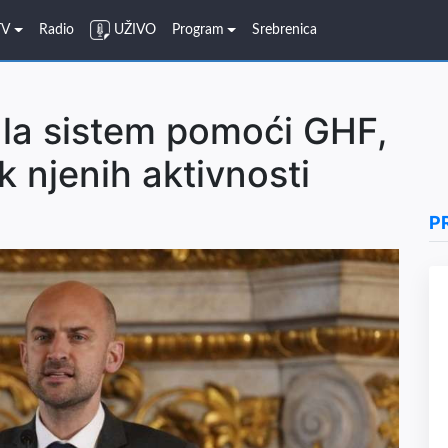
TV
Radio
UŽIVO
Program
Srebrenica
ala sistem pomoći GHF,
 njenih aktivnosti
P