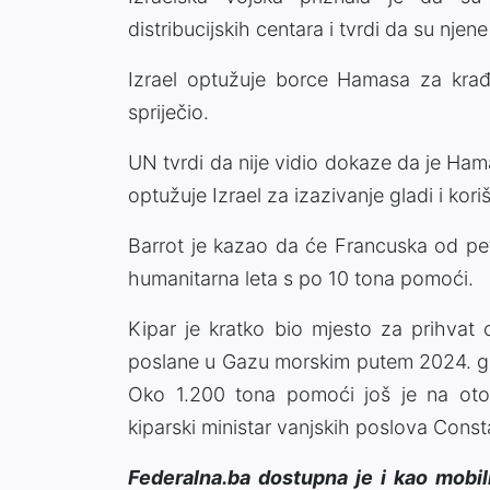
distribucijskih centara i tvrdi da su nje
Izrael optužuje borce Hamasa za krađ
spriječio.
UN tvrdi da nije vidio dokaze da je Ha
optužuje Izrael za izazivanje gladi i kor
Barrot je kazao da će Francuska od pet
humanitarna leta s po 10 tona pomoći.
Kipar je kratko bio mjesto za prihva
poslane u Gazu morskim putem 2024. god
Oko 1.200 tona pomoći još je na oto
kiparski ministar vanjskih poslova Con
Federalna.ba dostupna je i kao mobil