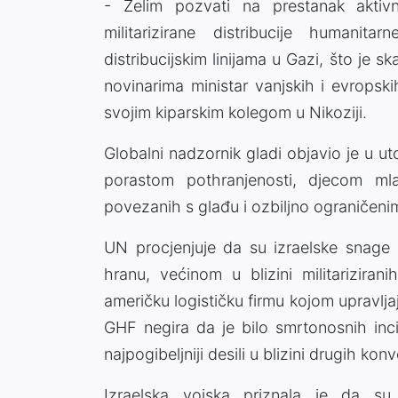
- Želim pozvati na prestanak aktiv
militarizirane distribucije humani
distribucijskim linijama u Gazi, što je sk
novinarima ministar vanjskih i evrops
svojim kiparskim kolegom u Nikoziji.
Globalni nadzornik gladi objavio je u ut
porastom pothranjenosti, djecom m
povezanih s glađu i ozbiljno ograničen
UN procjenjuje da su izraelske snage o
hranu, većinom u blizini militariziran
američku logističku firmu kojom upravljaj
GHF negira da je bilo smrtonosnih inci
najpogibeljniji desili u blizini drugih ko
Izraelska vojska priznala je da su 