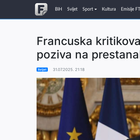
BiH
Svijet
Sport
Kultura
Emisije F
Francuska kritikov
poziva na prestanak
31.07.2025. 21:18
Svijet