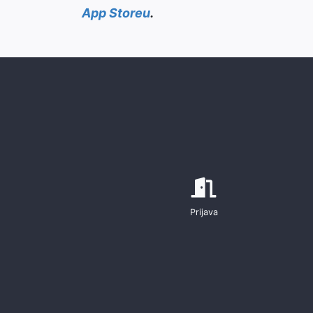
App Storeu
.
Prijava