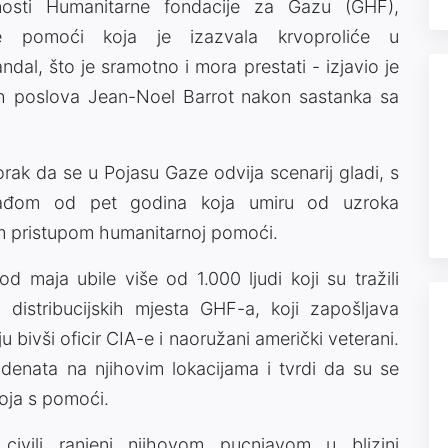
nosti Humanitarne fondacije za Gazu (GHF),
tarne pomoći koja je izazvala krvoproliće u
andal, što je sramotno i mora prestati - izjavio je
kih poslova Jean-Noel Barrot nakon sastanka sa
orak da se u Pojasu Gaze odvija scenarij gladi, s
lađom od pet godina koja umiru od uzroka
im pristupom humanitarnoj pomoći.
d maja ubile više od 1.000 ljudi koji su tražili
ih distribucijskih mjesta GHF-a, koji zapošljava
u bivši oficir CIA-e i naoružani američki veterani.
denata na njihovim lokacijama i tvrdi da su se
nvoja s pomoći.
civili ranjeni njihovom pucnjavom u blizini