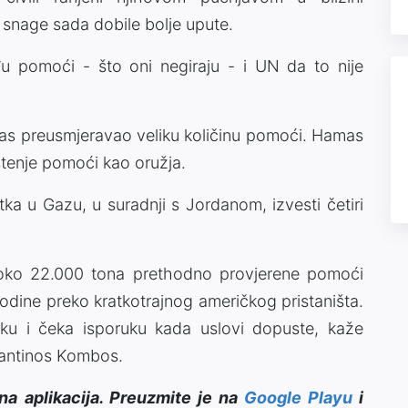
ne snage sada dobile bolje upute.
u pomoći - što oni negiraju - i UN da to nije
mas preusmjeravao veliku količinu pomoći. Hamas
ištenje pomoći kao oružja.
ka u Gazu, u suradnji s Jordanom, izvesti četiri
t oko 22.000 tona prethodno provjerene pomoći
ine preko kratkotrajnog američkog pristaništa.
ku i čeka isporuku kada uslovi dopuste, kaže
stantinos Kombos.
na aplikacija. Preuzmite je na
Google Playu
i