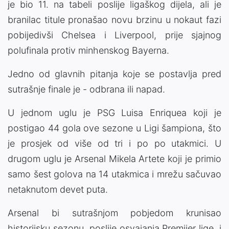
je bio 11. na tabeli poslije ligaškog dijela, ali je
branilac titule pronašao novu brzinu u nokaut fazi
pobijedivši Chelsea i Liverpool, prije sjajnog
polufinala protiv minhenskog Bayerna.
Jedno od glavnih pitanja koje se postavlja pred
sutrašnje finale je - odbrana ili napad.
U jednom uglu je PSG Luisa Enriquea koji je
postigao 44 gola ove sezone u Ligi šampiona, što
je prosjek od više od tri i po po utakmici. U
drugom uglu je Arsenal Mikela Artete koji je primio
samo šest golova na 14 utakmica i mrežu sačuvao
netaknutom devet puta.
Arsenal bi sutrašnjom pobjedom krunisao
historijsku sezonu, poslije osvajanja Premijer lige, i