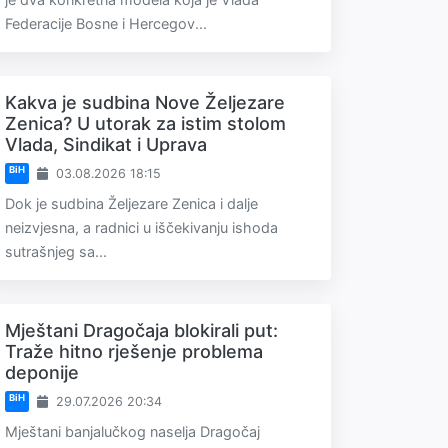
Federacije Bosne i Hercegov...
Kakva je sudbina Nove Željezare
Zenica? U utorak za istim stolom
Vlada, Sindikat i Uprava
BiH
03.08.2026 18:15
Dok je sudbina Željezare Zenica i dalje
neizvjesna, a radnici u iščekivanju ishoda
sutrašnjeg sa...
Mještani Dragočaja blokirali put:
Traže hitno rješenje problema
deponije
BiH
29.07.2026 20:34
Mještani banjalučkog naselja Dragočaj