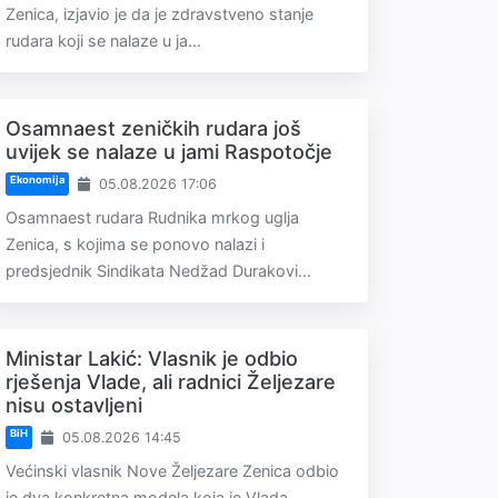
Zenica, izjavio je da je zdravstveno stanje
rudara koji se nalaze u ja...
Osamnaest zeničkih rudara još
uvijek se nalaze u jami Raspotočje
Ekonomija
05.08.2026 17:06
Osamnaest rudara Rudnika mrkog uglja
Zenica, s kojima se ponovo nalazi i
predsjednik Sindikata Nedžad Durakovi...
Ministar Lakić: Vlasnik je odbio
rješenja Vlade, ali radnici Željezare
nisu ostavljeni
BiH
05.08.2026 14:45
Većinski vlasnik Nove Željezare Zenica odbio
je dva konkretna modela koja je Vlada