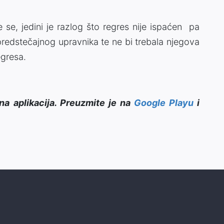
e se, jedini je razlog što regres nije ispaćen pa
predstečajnog upravnika te ne bi trebala njegova
egresa.
na aplikacija. Preuzmite je na
Google Playu
i