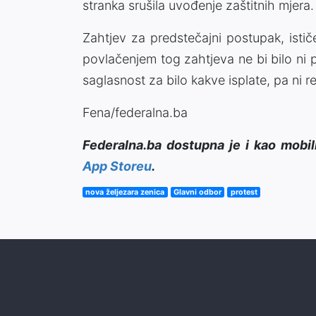
stranka srušila uvođenje zaštitnih mjera.
Zahtjev za predstečajni postupak, istič
povlačenjem tog zahtjeva ne bi bilo ni 
saglasnost za bilo kakve isplate, pa ni r
Fena/federalna.ba
Federalna.ba dostupna je i kao mobil
App Storeu
.
nova željezara zenica
Glavni odbor
protest