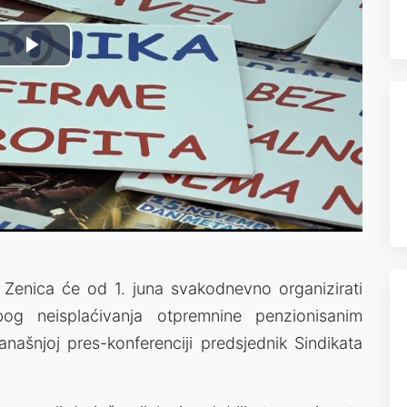
Video
Play
Player
is
loading.
Video
 Zenica će od 1. juna svakodnevno organizirati
og neisplaćivanja otpremnine penzionisanim
anašnjoj pres-konferenciji predsjednik Sindikata