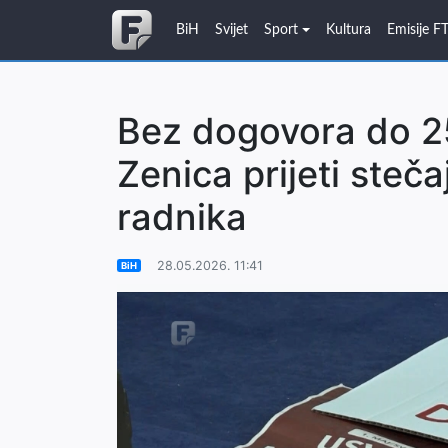
BiH
Svijet
Sport
Kultura
Emisije F
Bez dogovora do 25
Zenica prijeti steča
radnika
28.05.2026. 11:41
BiH