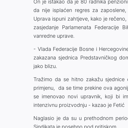
On je istakao da je 80 radnika penzionis
da nije isplaćen regres za zaposlene,
Uprava ispuni zahtjeve, kako je rečeno, 
zasjedanje Parlamenata Federacije 
vanredne uprave.
- Vlada Federacije Bosne i Hercegovine j
zakazana sjednica Predstavničkog doma
jako blizu.
Tražimo da se hitno zakažu sjednice
primjenu, da se time prekine ova agonij
se imenovao novi upravnik, koji bi i
intenzivnu proizvodnju - kazao je Fetić
Naglasio je da su u prethodnom perio
Sindikata je posebno pod pritiskom.