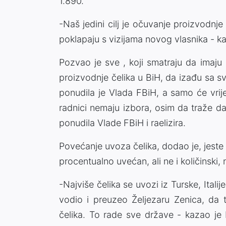
1.890.
-Naš jedini cilj je očuvanje proizvodnje
poklapaju s vizijama novog vlasnika - k
Pozvao je sve , koji smatraju da imaju
proizvodnje čelika u BiH, da izađu sa sv
ponudila je Vlada FBiH, a samo će vrije
radnici nemaju izbora, osim da traže da
ponudila Vlade FBiH i raelizira.
Povećanje uvoza čelika, dodao je, jeste 
procentualno uvećan, ali ne i količinski, 
-Najviše čelika se uvozi iz Turske, Itali
vodio i preuzeo Željezaru Zenica, da
čelika. To rade sve države - kazao je 