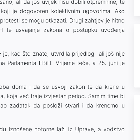
ano, ali da još uvijek nisu dobili otpremnine, te
 koji je dogovoren kolektivnim ugovorima. Ako
protesti se mogu otkazati. Drugi zahtjev je hitno
BiH te usvajanje zakona o postupku uvođenja
e, kao što znate, utvrdila prijedlog ali još nije
 Parlamenta FBiH. Vrijeme teče, a 25. juni je
 oba doma i da se usvoji zakon te da krene u
a, koja već traje izvjestan period. Samim time bi
mao zadatak da posloži stvari i da krenemo u
du iznošene notorne laži iz Uprave, a vodstvo