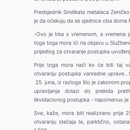
Predsjednik Sindikata metalaca Zeničk
je da očekuju da se sjednice oba doma
-Ovo je trka s vremenom, a vremena j
toga toga mora ići na objavu u Služben
prijedlog za otvaranje postupka uvođe
Prije toga mora naći ko će biti taj va
otvaranju postupka vanredne uprave…Sve
25. juna, iz razloga što je zakonom p
upravljanja dolazi do prekida pret
likvidacionog postupka - napomenuo je
Sve, kaže, mora biti realizirano prije 2
otvaranju stečaja te, parktično, osta