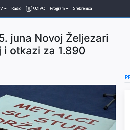
TV
Radio
UŽIVO
Program
Srebrenica
. juna Novoj Željezari
j i otkazi za 1.890
P