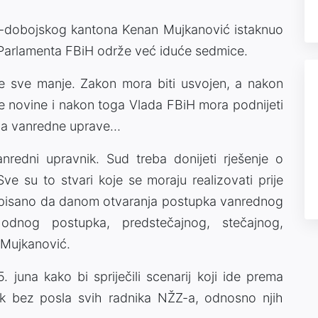
o-dobojskog kantona Kenan Mujkanović istaknuo
 Parlamenta FBiH održe već iduće sedmice.
e sve manje. Zakon mora biti usvojen, a nakon
e novine i nakon toga Vlada FBiH mora podnijeti
nja vanredne uprave…
nredni upravnik. Sud treba donijeti rješenje o
 su to stvari koje se moraju realizovati prije
ropisano da danom otvaranja postupka vanrednog
hodnog postupka, predstečajnog, stečajnog,
 Mujkanović.
5. juna kako bi spriječili scenarij koji ide prema
nak bez posla svih radnika NŽZ-a, odnosno njih