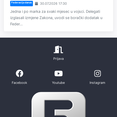
Federacija danas
30.07.2026 17:30
Jedna i po marka za svaki mjesec u vojsci. Delegati
izglasali izmjene Zakona, uvodi se borački dodatak u
Feder...
Prijava
Facebook
Youtube
Instagram