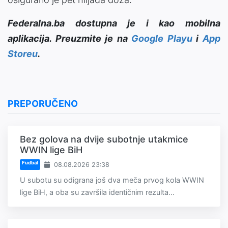
Federalna.ba dostupna je i kao mobilna
aplikacija. Preuzmite je na
Google Playu
i
App
Storeu
.
PREPORUČENO
Bez golova na dvije subotnje utakmice
WWIN lige BiH
Fudbal
08.08.2026 23:38
U subotu su odigrana još dva meča prvog kola WWIN
lige BiH, a oba su završila identičnim rezulta...