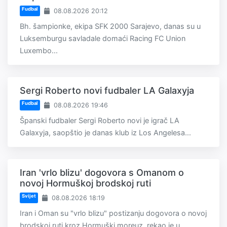
Fudbal
08.08.2026 20:12
Bh. šampionke, ekipa SFK 2000 Sarajevo, danas su u
Luksemburgu savladale domaći Racing FC Union
Luxembo...
Sergi Roberto novi fudbaler LA Galaxyja
Fudbal
08.08.2026 19:46
Španski fudbaler Sergi Roberto novi je igrač LA
Galaxyja, saopštio je danas klub iz Los Angelesa...
Iran 'vrlo blizu' dogovora s Omanom o
novoj Hormuškoj brodskoj ruti
Svijet
08.08.2026 18:19
Iran i Oman su "vrlo blizu" postizanju dogovora o novoj
brodskoj ruti kroz Hormuški moreuz, rekao je u...