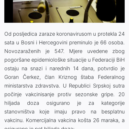
Video
Od posljedica zaraze koronavirusom u protekla 24
sata u Bosni i Hercegovini preminulo je 66 osoba.
Novozaraženih je 547. Mjere uvedene zbog
pogoršane epidemiološke situacije u Federaciji BiH
ostaju na snazi i narednih 14 dana, potvrdio je
Goran Čerkez, član Kriznog štaba Federalnog
ministarstva zdravstva. U Republici Srpskoj sutra
počinje vakcinisanje protiv sezonske gripe. 20
hiljada doza osigurano je za kategorije
stanovništva koje imaju pravo na besplatnu
vakcinu. Komercijalna vakcina košta 26 maraka, a
osigurano je pet hiljada doza: