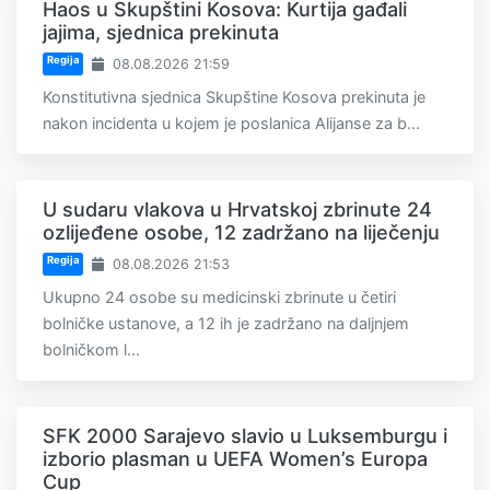
Haos u Skupštini Kosova: Kurtija gađali
jajima, sjednica prekinuta
Regija
08.08.2026 21:59
Konstitutivna sjednica Skupštine Kosova prekinuta je
nakon incidenta u kojem je poslanica Alijanse za b...
U sudaru vlakova u Hrvatskoj zbrinute 24
ozlijeđene osobe, 12 zadržano na liječenju
Regija
08.08.2026 21:53
Ukupno 24 osobe su medicinski zbrinute u četiri
bolničke ustanove, a 12 ih je zadržano na daljnjem
bolničkom l...
SFK 2000 Sarajevo slavio u Luksemburgu i
izborio plasman u UEFA Women’s Europa
Cup