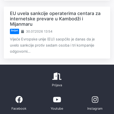
EU uvela sankcije operaterima centara za
internetske prevare u Kambodži i
Mijanmaru
Svijet
30.07.2026 13:54
Vijeće Evropske unije (EU) saopćilo je danas da je
uvelo sankcije protiv sedam osoba i tri kompanije
odgovorni...
Prijava
Facebook
Youtube
Instagram