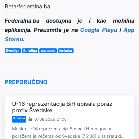
Beta/federalna.ba
Federalna.ba dostupna je i kao mobilna
aplikacija. Preuzmite je na
Google Playu
i
App
Storeu
.
Evroliga
Euroliga
sastanak
košarka
PREPORUČENO
U-16 reprezentacija BiH upisala poraz
protiv Švedske
Košarka
07.08.2026 21:00
Muška U-16 reprezentacija Bosne i Hercegovine
poražena je večeras od Švedske (75:88) u susretu d...