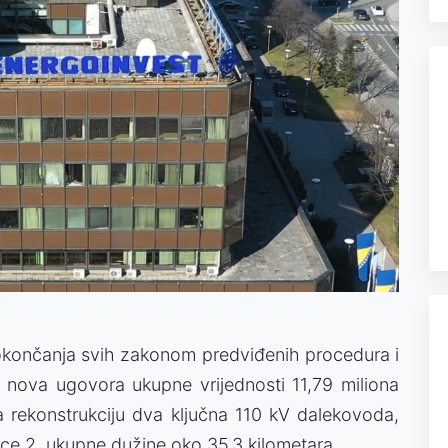
okončanja svih zakonom predviđenih procedura i
a nova ugovora ukupne vrijednosti 11,79 miliona
rekonstrukciju dva ključna 110 kV dalekovoda,
jce 2, ukupne dužine oko 35,3 kilometara.