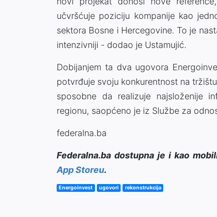
novi projekat donosi nove referenc
učvršćuje poziciju kompanije kao jedn
sektora Bosne i Hercegovine. To je nast
intenzivniji - dodao je Ustamujić.
Dobijanjem ta dva ugovora Energoinvest
potvrđuje svoju konkurentnost na tržiš
sposobne da realizuje najsloženije in
regionu, saopćeno je iz Službe za odno
federalna.ba
Federalna.ba dostupna je i kao mobil
App Storeu
.
Energoinvest
ugovori
rekonstrukcija