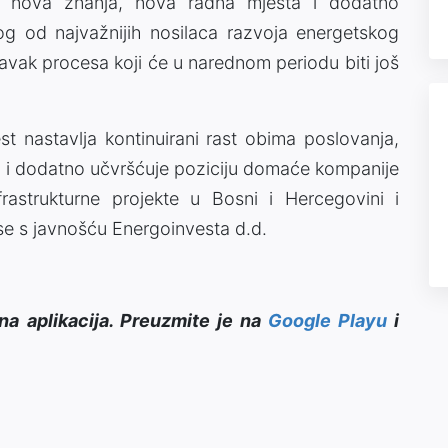
e, nova znanja, nova radna mjesta i dodatno
og od najvažnijih nosilaca razvoja energetskog
avak procesa koji će u narednom periodu biti još
 nastavlja kontinuirani rast obima poslovanja,
tu i dodatno učvršćuje poziciju domaće kompanije
frastrukturne projekte u Bosni i Hercegovini i
se s javnošću Energoinvesta d.d.
na aplikacija. Preuzmite je na
Google Playu
i