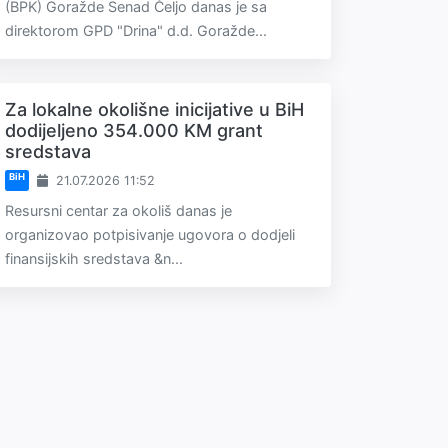
(BPK) Goražde Senad Čeljo danas je sa
direktorom GPD "Drina" d.d. Goražde...
Za lokalne okolišne inicijative u BiH
dodijeljeno 354.000 KM grant
sredstava
BiH
21.07.2026 11:52
Resursni centar za okoliš danas je
organizovao potpisivanje ugovora o dodjeli
finansijskih sredstava &n...