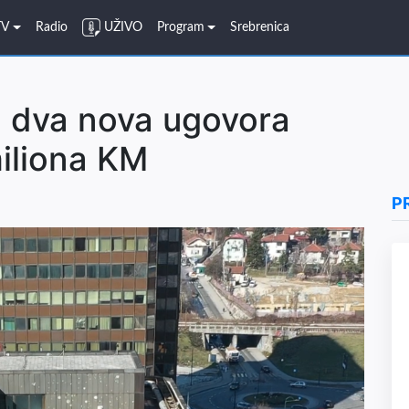
TV
Radio
UŽIVO
Program
Srebrenica
o dva nova ugovora
miliona KM
P