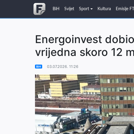
BiH
Svijet
Sport
Kultura
Emisije F
Energoinvest dobi
vrijedna skoro 12 
03.07.2026. 11:26
BiH