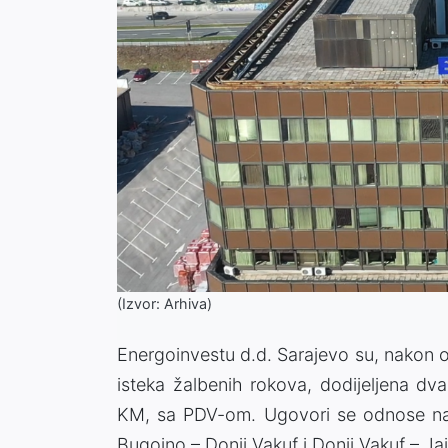
(Izvor: Arhiva)
Energoinvestu d.d. Sarajevo su, nakon 
isteka žalbenih rokova, dodijeljena dv
KM, sa PDV-om. Ugovori se odnose na 
Bugojno – Donji Vakuf i Donji Vakuf – Ja