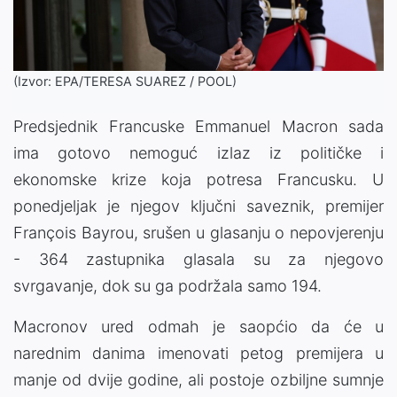
(Izvor: EPA/TERESA SUAREZ / POOL)
Predsjednik Francuske Emmanuel Macron sada
ima gotovo nemoguć izlaz iz političke i
ekonomske krize koja potresa Francusku. U
ponedjeljak je njegov ključni saveznik, premijer
François Bayrou, srušen u glasanju o nepovjerenju
- 364 zastupnika glasala su za njegovo
svrgavanje, dok su ga podržala samo 194.
Macronov ured odmah je saopćio da će u
narednim danima imenovati petog premijera u
manje od dvije godine, ali postoje ozbiljne sumnje