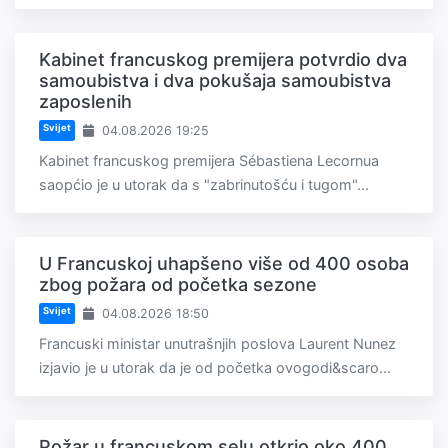
Kabinet francuskog premijera potvrdio dva
samoubistva i dva pokušaja samoubistva
zaposlenih
Svijet
04.08.2026 19:25
Kabinet francuskog premijera Sébastiena Lecornua
saopćio je u utorak da s "zabrinutošću i tugom"...
U Francuskoj uhapšeno više od 400 osoba
zbog požara od početka sezone
Svijet
04.08.2026 18:50
Francuski ministar unutrašnjih poslova Laurent Nunez
izjavio je u utorak da je od početka ovogodi&scaro...
Požar u francuskom selu otkrio oko 400