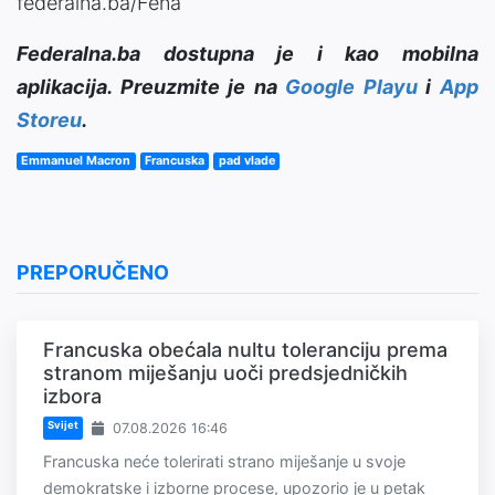
federalna.ba/Fena
Federalna.ba dostupna je i kao mobilna
aplikacija. Preuzmite je na
Google Playu
i
App
Storeu
.
Emmanuel Macron
Francuska
pad vlade
PREPORUČENO
Francuska obećala nultu toleranciju prema
stranom miješanju uoči predsjedničkih
izbora
Svijet
07.08.2026 16:46
Francuska neće tolerirati strano miješanje u svoje
demokratske i izborne procese, upozorio je u petak