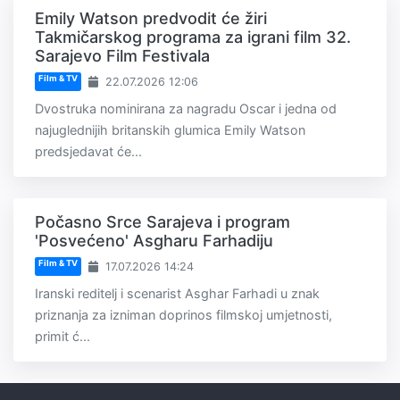
Emily Watson predvodit će žiri
Takmičarskog programa za igrani film 32.
Sarajevo Film Festivala
Film & TV
22.07.2026 12:06
Dvostruka nominirana za nagradu Oscar i jedna od
najuglednijih britanskih glumica Emily Watson
predsjedavat će...
Počasno Srce Sarajeva i program
'Posvećeno' Asgharu Farhadiju
Film & TV
17.07.2026 14:24
Iranski reditelj i scenarist Asghar Farhadi u znak
priznanja za izniman doprinos filmskoj umjetnosti,
primit ć...