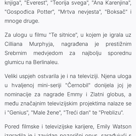
knjiga", "Everest", "Teorija svega", "Ana Karenjina",
"Gospođica Potter", "Mrtva nevjesta", "Boksač" i
mnoge druge.
Za ulogu u filmu "Te sitnice", u kojem je igrala uz
Cilliana Murphyja, nagrađena je prestižnim
Srebrnim medvjedom za najbolju sporednu
glumicu na Berlinaleu.
Veliki uspjeh ostvarila je i na televiziji. Njena uloga
u hvaljenoj mini-seriji "Černobil" donijela joj je
nominacije za nagrade Emmy i Zlatni globus, a
među značajnim televizijskim projektima nalaze se
i "Genius", "Male žene", "Treći dan" te "Preblizu".
Pored filmske i televizijske karijere, Emily Watson
izgradila je i zavidan pozorišni opus, sarađujući s