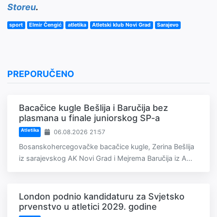
Storeu
.
sport
Elmir Čengić
atletika
Atletski klub Novi Grad
Sarajevo
PREPORUČENO
Bacačice kugle Bešlija i Baručija bez
plasmana u finale juniorskog SP-a
Atletika
06.08.2026 21:57
Bosanskohercegovačke bacačice kugle, Zerina Bešlija
iz sarajevskog AK Novi Grad i Mejrema Baručija iz A...
London podnio kandidaturu za Svjetsko
prvenstvo u atletici 2029. godine