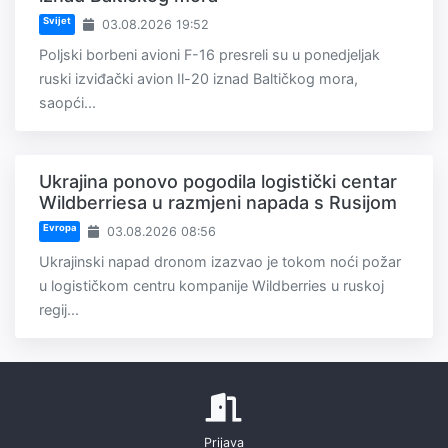
Svijet
03.08.2026 19:52
Poljski borbeni avioni F-16 presreli su u ponedjeljak
ruski izviđački avion Il-20 iznad Baltičkog mora,
saopći...
Ukrajina ponovo pogodila logistički centar
Wildberriesa u razmjeni napada s Rusijom
Evropa
03.08.2026 08:56
Ukrajinski napad dronom izazvao je tokom noći požar
u logističkom centru kompanije Wildberries u ruskoj
regij...
Prijava