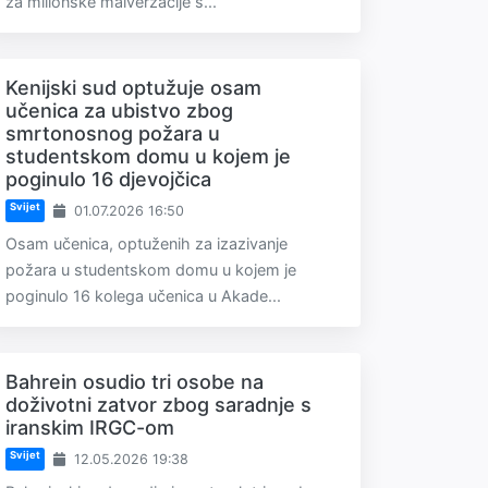
za milionske malverzacije s...
Kenijski sud optužuje osam
učenica za ubistvo zbog
smrtonosnog požara u
studentskom domu u kojem je
poginulo 16 djevojčica
Svijet
01.07.2026 16:50
Osam učenica, optuženih za izazivanje
požara u studentskom domu u kojem je
poginulo 16 kolega učenica u Akade...
Bahrein osudio tri osobe na
doživotni zatvor zbog saradnje s
iranskim IRGC-om
Svijet
12.05.2026 19:38