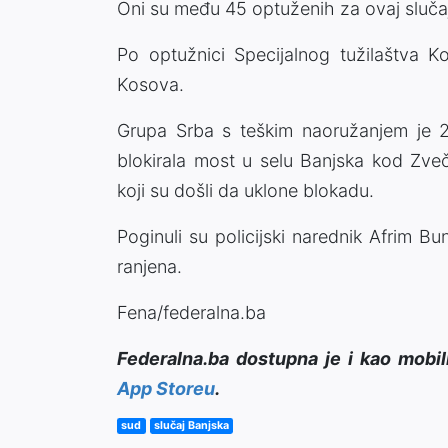
Oni su među 45 optuženih za ovaj slučaj
Po optužnici Specijalnog tužilaštva K
Kosova.
Grupa Srba s teškim naoružanjem je 
blokirala most u selu Banjska kod Zveč
koji su došli da uklone blokadu.
Poginuli su policijski narednik Afrim Bu
ranjena.
Fena/federalna.ba
Federalna.ba dostupna je i kao mobil
App Storeu
.
sud
slučaj Banjska