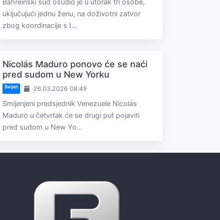
Bahreinski sud osudio je u utorak tri osobe,
uključujući jednu ženu, na doživotni zatvor
zbog koordinacije s I...
Nicolás Maduro ponovo će se naći
pred sudom u New Yorku
Svijet
26.03.2026 08:49
Smijenjeni predsjednik Venezuele Nicolás
Maduro u četvrtak će se drugi put pojaviti
pred sudom u New Yo...