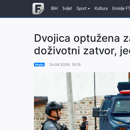
BiH
Svijet
Sport
Kultura
Emisije F
Dvojica optužena 
doživotni zatvor, 
24.04.2026. 19:19
Regija