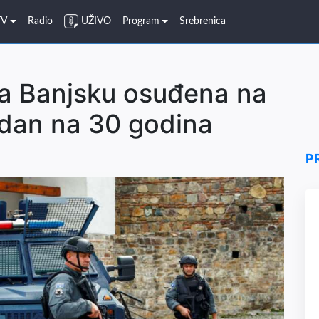
TV
Radio
UŽIVO
Program
Srebrenica
za Banjsku osuđena na
jedan na 30 godina
P