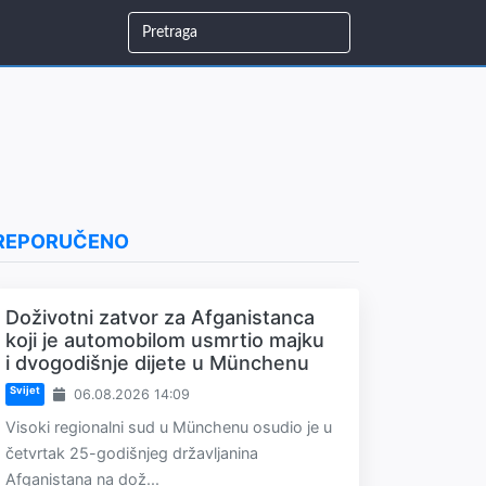
REPORUČENO
Doživotni zatvor za Afganistanca
koji je automobilom usmrtio majku
i dvogodišnje dijete u Münchenu
Svijet
06.08.2026 14:09
Visoki regionalni sud u Münchenu osudio je u
četvrtak 25-godišnjeg državljanina
Afganistana na dož...