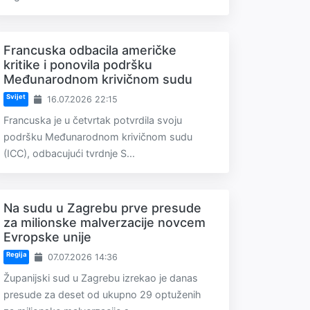
Francuska odbacila američke
kritike i ponovila podršku
Međunarodnom krivičnom sudu
Svijet
16.07.2026 22:15
Francuska je u četvrtak potvrdila svoju
podršku Međunarodnom krivičnom sudu
(ICC), odbacujući tvrdnje S...
Na sudu u Zagrebu prve presude
za milionske malverzacije novcem
Evropske unije
Regija
07.07.2026 14:36
Županijski sud u Zagrebu izrekao je danas
presude za deset od ukupno 29 optuženih