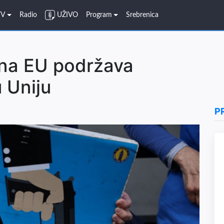
TV
Radio
UŽIVO
Program
Srebrenica
ana EU podržava
u Uniju
P