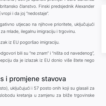
britansko članstvo. Finski predsjednik Alexander
vropi i da joj “nedostaje”.
ativno utjecao na njihove prioritete, uključujući
a mlade, ilegalnu imigraciju i trgovinu.
azak iz EU pogoršao imigraciju.
odgovori bili su “ne znam” i “ništa od navedenog”,
cepciju da je izlazak iz EU donio više štete nego
 i promjene stavova
sto), uključujući i 57 posto onih koji su glasali za
a slobodu kretanja u zamjenu za bliže trgovinske