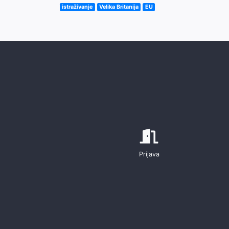
istraživanje
Velika Britanija
EU
Prijava