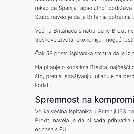
rekao da Španija “apsolutno” podržava 
Stubb naveo je da je Britanija potrebna E
Većina Britanaca smatra da je Brexit neg
troškove života, ekonomiju, mogućnosti z
Čak 58 posto ispitanika smatra da je izl
Na pitanje o koristima Brexita, najčešći 
što, prema istraživanju, ukazuje na per
koristi.
Spremnost na kompromis
Velika većina ispitanika u Britaniji (63 po
Brexit, navela je da bi sada prihvatil
odnose s EU.