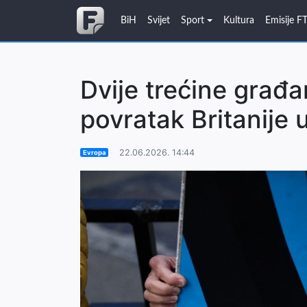
BiH
Svijet
Sport
Kultura
Emisije F
Dvije trećine građ
povratak Britanije 
22.06.2026. 14:44
Evropa