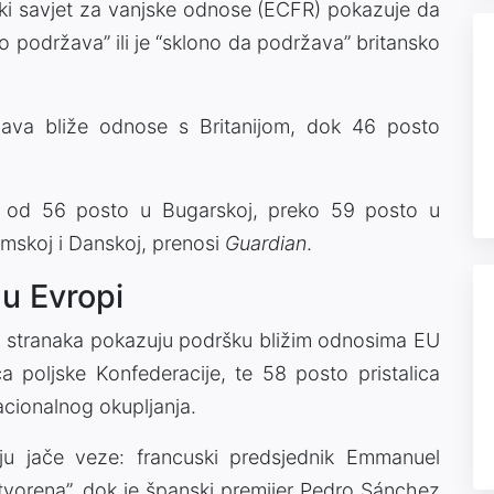
pski savjet za vanjske odnose (ECFR) pokazuje da
o podržava” ili je “sklono da podržava” britansko
ava bliže odnose s Britanijom, dok 46 posto
 od 56 posto u Bugarskoj, preko 59 posto u
zemskoj i Danskoj, prenosi
Guardian
.
 u Evropi
čnih stranaka pokazuju podršku bližim odnosima EU
lica poljske Konfederacije, te 58 posto pristalica
cionalnog okupljanja.
aju jače veze: francuski predsjednik Emmanuel
otvorena”, dok je španski premijer Pedro Sánchez