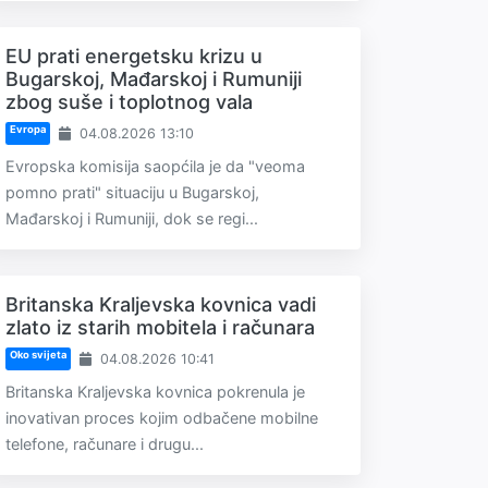
EU prati energetsku krizu u
Bugarskoj, Mađarskoj i Rumuniji
zbog suše i toplotnog vala
Evropa
04.08.2026 13:10
Evropska komisija saopćila je da "veoma
pomno prati" situaciju u Bugarskoj,
Mađarskoj i Rumuniji, dok se regi...
Britanska Kraljevska kovnica vadi
zlato iz starih mobitela i računara
Oko svijeta
04.08.2026 10:41
Britanska Kraljevska kovnica pokrenula je
inovativan proces kojim odbačene mobilne
telefone, računare i drugu...