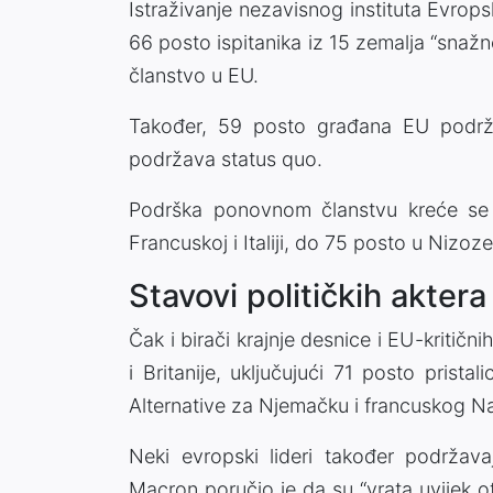
Istraživanje nezavisnog instituta Evro
66 posto ispitanika iz 15 zemalja “snažn
članstvo u EU.
Također, 59 posto građana EU podrž
podržava status quo.
Podrška ponovnom članstvu kreće se
Francuskoj i Italiji, do 75 posto u Nizo
Stavovi političkih aktera
Čak i birači krajnje desnice i EU-kriti
i Britanije, uključujući 71 posto prista
Alternative za Njemačku i francuskog Na
Neki evropski lideri također podržav
Macron poručio je da su “vrata uvijek 