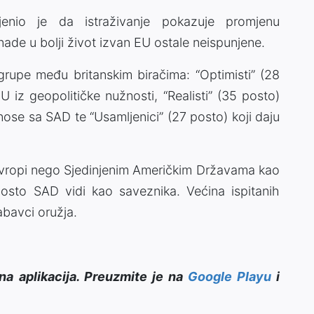
enio je da istraživanje pokazuje promjenu
nade u bolji život izvan EU ostale neispunjene.
e grupe među britanskim biračima: “Optimisti” (28
U iz geopolitičke nužnosti, “Realisti” (35 posto)
dnose sa SAD te “Usamljenici” (27 posto) koji daju
 Evropi nego Sjedinjenim Američkim Državama kao
sto SAD vidi kao saveznika. Većina ispitanih
abavci oružja.
na aplikacija. Preuzmite je na
Google Playu
i