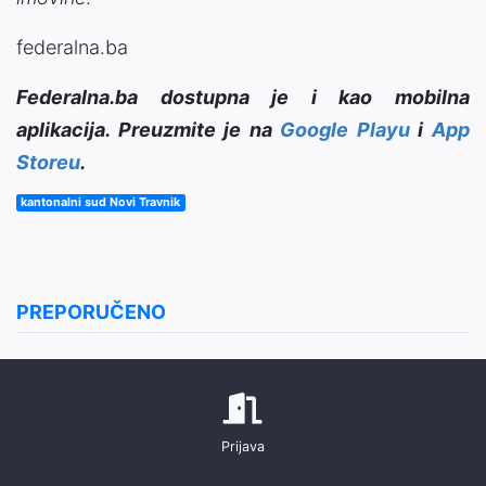
federalna.ba
Federalna.ba dostupna je i kao mobilna
aplikacija. Preuzmite je na
Google Playu
i
App
Storeu
.
kantonalni sud Novi Travnik
PREPORUČENO
Prijava