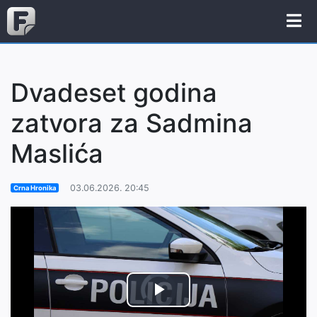
Dvadeset godina
zatvora za Sadmina
Maslića
03.06.2026. 20:45
Crna Hronika
Video
Play
Player
is
loading.