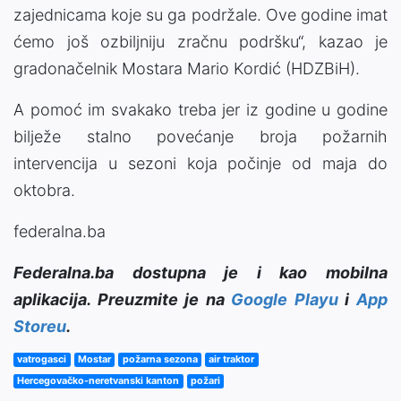
zajednicama koje su ga podržale. Ove godine imat
ćemo još ozbiljniju zračnu podršku“, kazao je
gradonačelnik Mostara Mario Kordić (HDZBiH).
A pomoć im svakako treba jer iz godine u godine
bilježe stalno povećanje broja požarnih
intervencija u sezoni koja počinje od maja do
oktobra.
federalna.ba
Federalna.ba dostupna je i kao mobilna
aplikacija. Preuzmite je na
Google Playu
i
App
Storeu
.
vatrogasci
Mostar
požarna sezona
air traktor
Hercegovačko-neretvanski kanton
požari