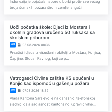
Indonezija je pojačala napore u borbi protiv sve većeg
broja šumskih požara širom zemlje, angaži...
Uoči početka škole: Djeci iz Mostara i
okolnih gradova uručeno 50 ruksaka sa
školskim priborom
BiH
08.08.2026 08:36
Prvašići i djeca iz višečlanih obitelji iz Mostara, Konjica,
Čapljine, Stoca i Ravnog, koji će p...
Vatrogasci Civilne zaštite KS upućeni u
Konjic kao ispomoć u gašenju požara
BiH
07.08.2026 18:32
Vlada Kantona Sarajevo je na današnjoj telefonskoj
sjednici dala saglasnost Kantonalnoj upravi civilne...