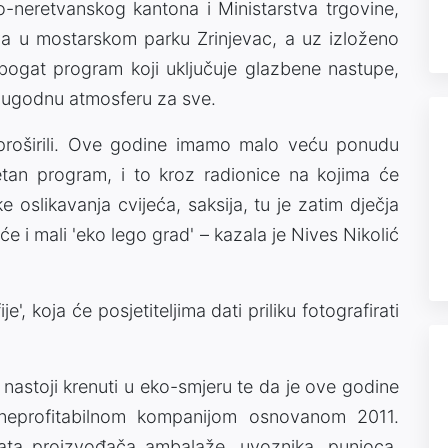
-neretvanskog kantona i Ministarstva trgovine,
va u mostarskom parku Zrinjevac, a uz izloženo
 bogat program koji uključuje glazbene nastupe,
 i ugodnu atmosferu za sve.
proširili. Ove godine imamo malo veću ponudu
letan program, i to kroz radionice na kojima će
ike oslikavanja cvijeća, saksija, tu je zatim dječja
će i mali 'eko lego grad' – kazala je Nives Nikolić
e', koja će posjetiteljima dati priliku fotografirati
 nastoji krenuti u eko-smjeru te da je ove godine
neprofitabilnom kompanijom osnovanom 2011.
nata proizvođača ambalaže, uvoznika, punioca,