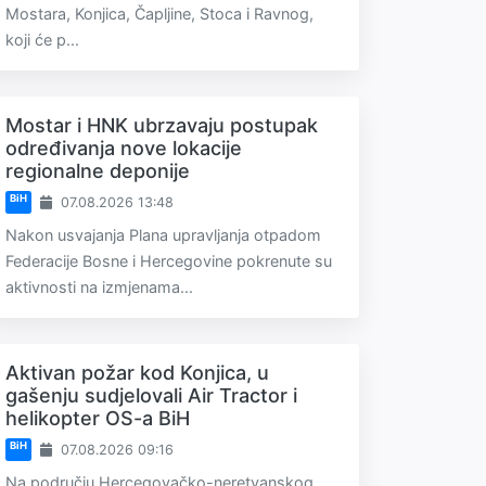
Mostara, Konjica, Čapljine, Stoca i Ravnog,
koji će p...
Mostar i HNK ubrzavaju postupak
određivanja nove lokacije
regionalne deponije
BiH
07.08.2026 13:48
Nakon usvajanja Plana upravljanja otpadom
Federacije Bosne i Hercegovine pokrenute su
aktivnosti na izmjenama...
Aktivan požar kod Konjica, u
gašenju sudjelovali Air Tractor i
helikopter OS-a BiH
BiH
07.08.2026 09:16
Na području Hercegovačko-neretvanskog