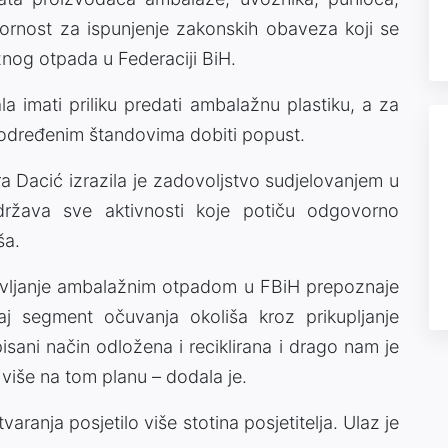
ornost za ispunjenje zakonskih obaveza koji se
žnog otpada u Federaciji BiH.
vala imati priliku predati ambalažnu plastiku, a za
 određenim štandovima dobiti popust.
a Dacić izrazila je zadovoljstvo sudjelovanjem u
država sve aktivnosti koje potiču odgovorno
ša.
ravljanje ambalažnim otpadom u FBiH prepoznaje
aj segment očuvanja okoliša kroz prikupljanje
isani način odložena i reciklirana i drago nam je
više na tom planu – dodala je.
aranja posjetilo više stotina posjetitelja. Ulaz je