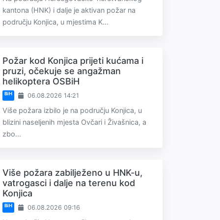
kantona (HNK) i dalje je aktivan požar na
području Konjica, u mjestima K...
Požar kod Konjica prijeti kućama i
pruzi, očekuje se angažman
helikoptera OSBiH
BiH
06.08.2026 14:21
Više požara izbilo je na području Konjica, u
blizini naseljenih mjesta Ovčari i Živašnica, a
zbo...
Više požara zabilježeno u HNK-u,
vatrogasci i dalje na terenu kod
Konjica
BiH
06.08.2026 09:16