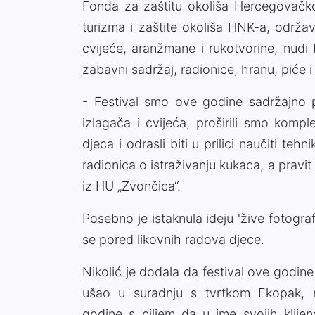
Fonda za zaštitu okoliša Hercegovačko
turizma i zaštite okoliša HNK-a, održa
cvijeće, aranžmane i rukotvorine, nudi
zabavni sadržaj, radionice, hranu, piće
- Festival smo ove godine sadržajno 
izlagača i cvijeća, proširili smo komp
djeca i odrasli biti u prilici naučiti tehn
radionica o istraživanju kukaca, a pravit 
iz HU „Zvončica“.
Posebno je istaknula ideju 'žive fotografij
se pored likovnih radova djece.
Nikolić je dodala da festival ove godine
ušao u suradnju s tvrtkom Ekopak, 
godine s ciljem da u ime svojih klije