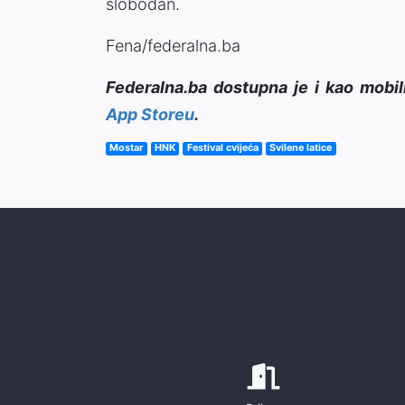
slobodan.
Fena/federalna.ba
Federalna.ba dostupna je i kao mobil
App Storeu
.
Mostar
HNK
Festival cvijeća
Svilene latice