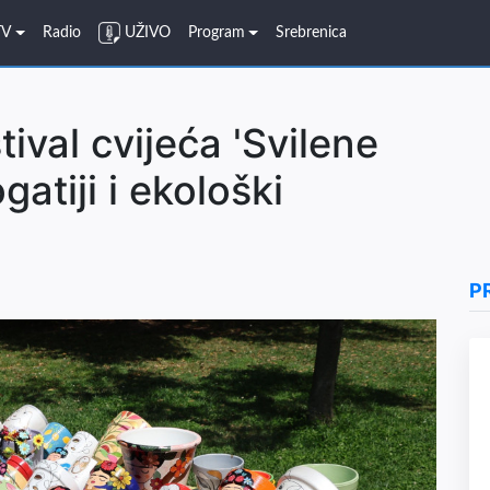
TV
Radio
UŽIVO
Program
Srebrenica
ival cvijeća 'Svilene
gatiji i ekološki
P