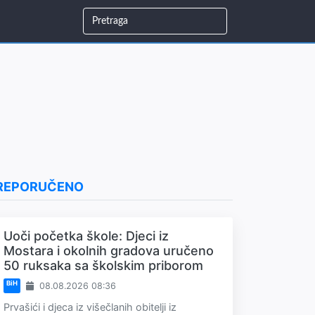
REPORUČENO
Uoči početka škole: Djeci iz
Mostara i okolnih gradova uručeno
50 ruksaka sa školskim priborom
BiH
08.08.2026 08:36
Prvašići i djeca iz višečlanih obitelji iz