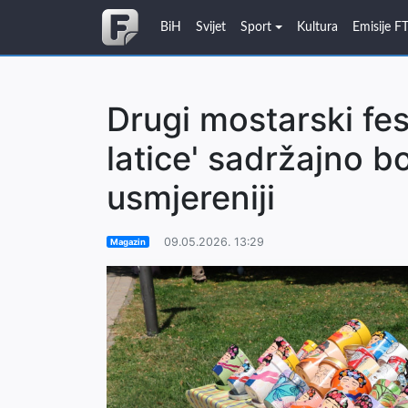
BiH
Svijet
Sport
Kultura
Emisije F
Drugi mostarski fest
latice' sadržajno bo
usmjereniji
09.05.2026. 13:29
Magazin