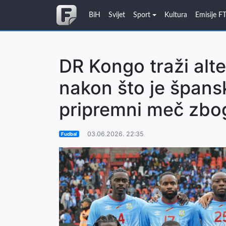
BiH
Svijet
Sport
Kultura
Emisije F
DR Kongo traži alte
nakon što je špans
pripremni meč zbo
03.06.2026. 22:35
Fudbal