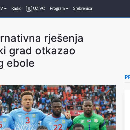
TV
Radio
UŽIVO
Program
Srebrenica
rnativna rješenja
ki grad otkazao
g ebole
P