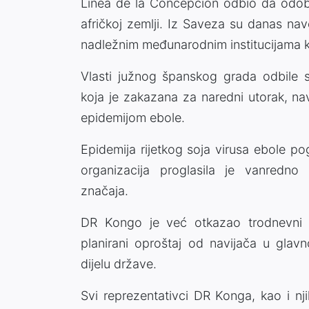
Línea de la Concepción odbio da odob
afričkoj zemlji. Iz Saveza su danas na
nadležnim međunarodnim institucijama ka
Vlasti južnog španskog grada odbile su
koja je zakazana za naredni utorak, n
epidemijom ebole.
Epidemija rijetkog soja virusa ebole p
organizacija proglasila je vanredn
značaja.
DR Kongo je već otkazao trodnevni 
planirani oproštaj od navijača u gla
dijelu države.
Svi reprezentativci DR Konga, kao i nj