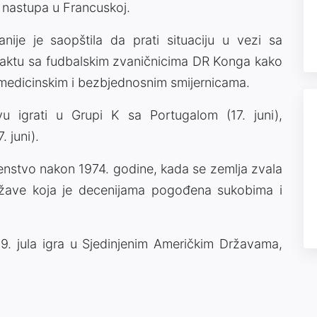
a nastupa u Francuskoj.
anije je saopštila da prati situaciju u vezi sa
taktu sa fudbalskim zvaničnicima DR Konga kako
 medicinskim i bezbjednosnim smijernicama.
 igrati u Grupi K sa Portugalom (17. juni),
 juni).
nstvo nakon 1974. godine, kada se zemlja zvala
 države koja je decenijama pogođena sukobima i
9. jula igra u Sjedinjenim Američkim Državama,