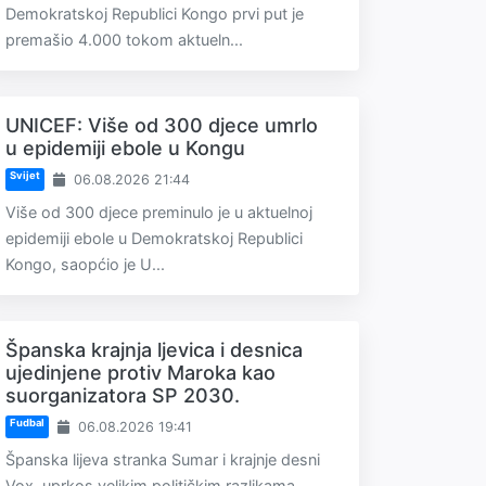
Demokratskoj Republici Kongo prvi put je
premašio 4.000 tokom aktueln...
UNICEF: Više od 300 djece umrlo
u epidemiji ebole u Kongu
Svijet
06.08.2026 21:44
Više od 300 djece preminulo je u aktuelnoj
epidemiji ebole u Demokratskoj Republici
Kongo, saopćio je U...
Španska krajnja ljevica i desnica
ujedinjene protiv Maroka kao
suorganizatora SP 2030.
Fudbal
06.08.2026 19:41
Španska lijeva stranka Sumar i krajnje desni
Vox, uprkos velikim političkim razlikama,