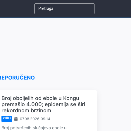
REPORUČENO
Broj oboljelih od ebole u Kongu
premašio 4.000; epidemija se širi
rekordnom brzinom
Svijet
07.08.2026 09:14
Broj potvrđenih slučajeva ebole u