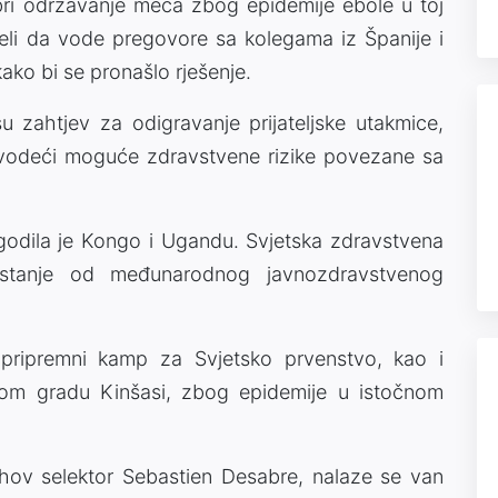
ri održavanje meča zbog epidemije ebole u toj
veli da vode pregovore sa kolegama iz Španije i
ko bi se pronašlo rješenje.
 zahtjev za odigravanje prijateljske utakmice,
avodeći moguće zdravstvene rizike povezane sa
ogodila je Kongo i Ugandu. Svjetska zdravstvena
o stanje od međunarodnog javnozdravstvenog
pripremni kamp za Svjetsko prvenstvo, kao i
vnom gradu Kinšasi, zbog epidemije u istočnom
ihov selektor Sebastien Desabre, nalaze se van