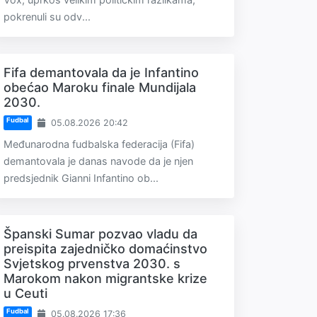
pokrenuli su odv...
Fifa demantovala da je Infantino
obećao Maroku finale Mundijala
2030.
Fudbal
05.08.2026 20:42
Međunarodna fudbalska federacija (Fifa)
demantovala je danas navode da je njen
predsjednik Gianni Infantino ob...
Španski Sumar pozvao vladu da
preispita zajedničko domaćinstvo
Svjetskog prvenstva 2030. s
Marokom nakon migrantske krize
u Ceuti
Fudbal
05.08.2026 17:36