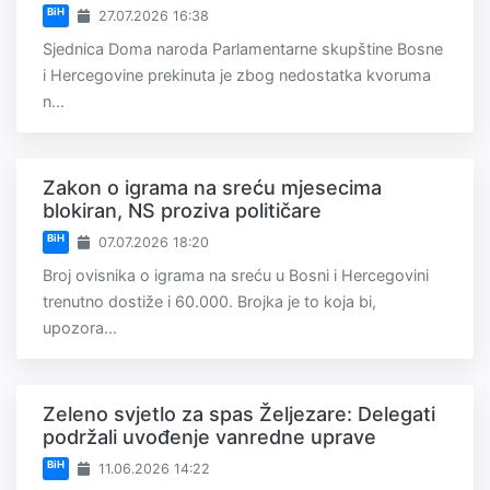
BiH
27.07.2026 16:38
Sjednica Doma naroda Parlamentarne skupštine Bosne
i Hercegovine prekinuta je zbog nedostatka kvoruma
n...
Zakon o igrama na sreću mjesecima
blokiran, NS proziva političare
BiH
07.07.2026 18:20
Broj ovisnika o igrama na sreću u Bosni i Hercegovini
trenutno dostiže i 60.000. Brojka je to koja bi,
upozora...
Zeleno svjetlo za spas Željezare: Delegati
podržali uvođenje vanredne uprave
BiH
11.06.2026 14:22