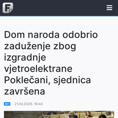
Dom naroda odobrio
zaduženje zbog
izgradnje
vjetroelektrane
Poklečani, sjednica
završena
21.04.2026. 16:44
BiH