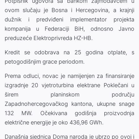
Potpisnik ugovora sa bankom zajmodavcem u
ovom slučaju je Bosna i Hercegovina, a krajnji
dužnik i predviđeni implementator projekta
kompanija u Federaciji BiH, odnosno Javno
preduzeće Elektroprivreda HZ-HB.
Kredit se odobrava na 25 godina otplate, s
petogodišnjim grace periodom.
Prema odluci, novac je namijenjen za finansiranje
izgradnje 20 vjetroturbina elektrane Poklečani u
širem planinskom području
Zapadnohercegovačkog kantona, ukupne snage
132 MW. Očekivana godišnja proizvodnja
električne energije je oko 436,96 GWh.
Današnja sjednica Doma naroda je ubrzo po ovoj i