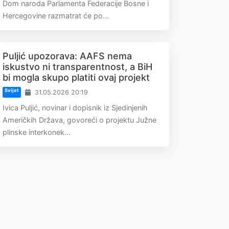
Dom naroda Parlamenta Federacije Bosne i
Hercegovine razmatrat će po...
Puljić upozorava: AAFS nema
iskustvo ni transparentnost, a BiH
bi mogla skupo platiti ovaj projekt
Svijet
31.05.2026 20:19
Ivica Puljić, novinar i dopisnik iz Sjedinjenih
Američkih Država, govoreći o projektu Južne
plinske interkonek...