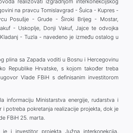
ovoda realizovati izgradnjom interkonekcijskog
ovini na pravcu Tomislavgrad - Šuica - Kupres -
vcu Posušje - Grude - Široki Brijeg - Mostar,
akuf - Uskoplje, Donji Vakuf, Jajce te odvojka
Kladanj - Tuzla - navedeno je između ostalog u
nog plina sa Zapada voditi u Bosnu i Hercegovinu
ko Republike Hrvatske, s kojom također treba
 ugovor Vlade FBiH s definisanim investitorom
a informaciju Ministarstva energije, rudarstva i
or i potreba pokretanja realizacije projekta, dok je
ade FBiH 25. marta.
 i investitor projekta Južna interkonekcija,