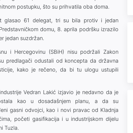
hitnom postupku, što su prihvatila oba doma.
lasao 61 delegat, tri su bila protiv i jedan
 Predstavničkom domu, 8. aprila podršku izrazilo
đer jedan suzdržan.
nu i Hercegovinu (SBiH) nisu podržali Zakon
 su predlagači odustali od koncepta da državna
cije, kako je rečeno, da bi tu ulogu ustupili
 industrije Vedran Lakić izjavio je nedavno da je
stala kao u dosadašnjem planu, a da su
ni gasni odvojci, kao i novi pravac od Kladnja
ma, početi gasifikacija i u industrijskom dijelu
i Tuzla.