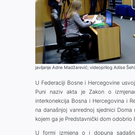
javljanje Adne Madžarević; videoprilog Adise Šeh
U Federaciji Bosne i Hercegovine usvoj
Puni naziv akta je Zakon o izmje
interkonekcija Bosna i Hercegovina i R
na današnjoj vanrednoj sjednici Doma 
kojem ga je Predstavnički dom odobrio 
U formi izmjena o i dopuna sadašnje