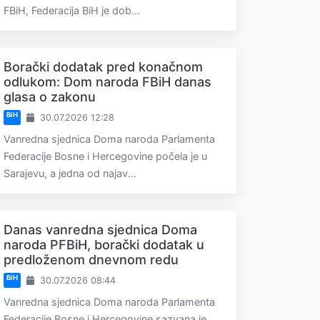
FBiH, Federacija BiH je dob...
Borački dodatak pred konačnom
odlukom: Dom naroda FBiH danas
glasa o zakonu
BiH
30.07.2026 12:28
Vanredna sjednica Doma naroda Parlamenta
Federacije Bosne i Hercegovine počela je u
Sarajevu, a jedna od najav...
Danas vanredna sjednica Doma
naroda PFBiH, borački dodatak u
predloženom dnevnom redu
BiH
30.07.2026 08:44
Vanredna sjednica Doma naroda Parlamenta
Federacije Bosne i Hercegovine sazvana je