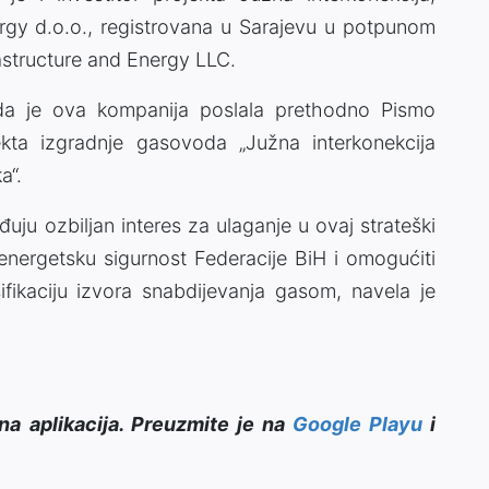
rgy d.o.o., registrovana u Sarajevu u potpunom
astructure and Energy LLC.
 da je ova kompanija poslala prethodno Pismo
ekta izgradnje gasovoda „Južna interkonekcija
a“.
ju ozbiljan interes za ulaganje u ovaj strateški
ti energetsku sigurnost Federacije BiH i omogućiti
rsifikaciju izvora snabdijevanja gasom, navela je
na aplikacija. Preuzmite je na
Google Playu
i