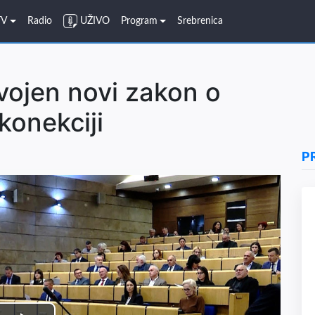
TV
Radio
UŽIVO
Program
Srebrenica
svojen novi zakon o
konekciji
P