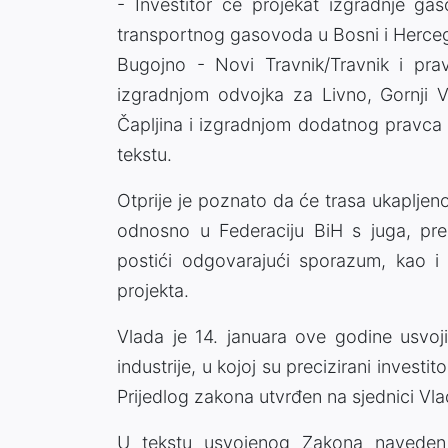
- Investitor će projekat izgradnje gas
transportnog gasovoda u Bosni i Herceg
Bugojno - Novi Travnik/Travnik i pra
izgradnjom odvojka za Livno, Gornji V
Čapljina i izgradnjom dodatnog pravca 
tekstu.
Otprije je poznato da će trasa ukaplje
odnosno u Federaciju BiH s juga, pre
postići odgovarajući sporazum, kao i
projekta.
Vlada je 14. januara ove godine usvojil
industrije, u kojoj su precizirani investit
Prijedlog zakona utvrđen na sjednici Vl
U tekstu usvojenog Zakona naveden je