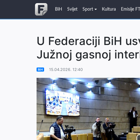
BiH
Svijet
Sport
Kultura
Emisije F
U Federaciji BiH u
Južnoj gasnoj inter
15.04.2026. 12:40
BiH