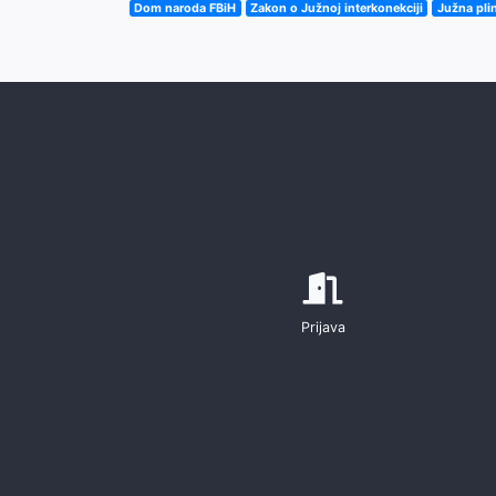
Dom naroda FBiH
Zakon o Južnoj interkonekciji
Južna pli
Prijava