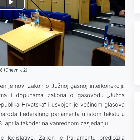
Play
Video
ić (Dnevnik 2)
en je novi zakon o Južnoj gasnoj interkonekciji.
nama i dopunama zakona o gasovodu „Južna
epublika Hrvatska“ i usvojen je većinom glasova
naroda Federalnog parlamenta u istom tekstu u
8. aprila također na vanrednom zasjedanju.
 legislative, Zakon je Parlamentu predložila