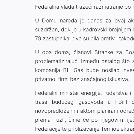
Federalna vlada tražeći razmatranje po 
U Domu naroda je danas za ovaj akt g
suzdržan, dok je u kadrovski brojnijem
79 zastupnika, dva su bila protiv i tako
U oba doma, članovi Stranke za Bos
problematizirajući između ostalog što
kompanija BH Gas bude nosilac investi
privatnoj firmi bez značajnog iskustva.
Federalni ministar energije, rudarstva i
trasa budućeg gasovoda u FBiH o
novopredloženim aktom planirani određe
prema Tuzli, čime će po njegovim riječi
Federacije te približavanje Termoelektran