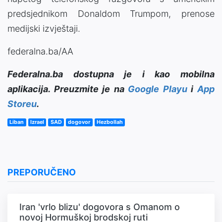
predsjednikom Donaldom Trumpom, prenose
medijski izvještaji.
federalna.ba/AA
Federalna.ba dostupna je i kao mobilna
aplikacija. Preuzmite je na
Google Playu
i
App
Storeu
.
Liban
Izrael
SAD
dogovor
Hezbollah
PREPORUČENO
Iran 'vrlo blizu' dogovora s Omanom o
novoj Hormuškoj brodskoj ruti