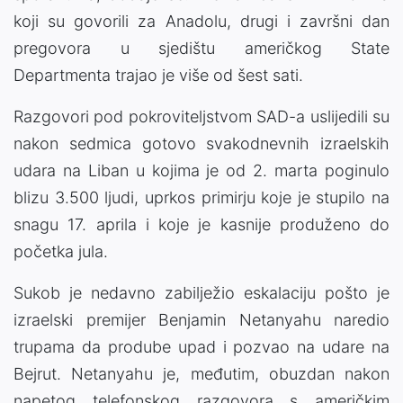
koji su govorili za Anadolu, drugi i završni dan
pregovora u sjedištu američkog State
Departmenta trajao je više od šest sati.
Razgovori pod pokroviteljstvom SAD-a uslijedili su
nakon sedmica gotovo svakodnevnih izraelskih
udara na Liban u kojima je od 2. marta poginulo
blizu 3.500 ljudi, uprkos primirju koje je stupilo na
snagu 17. aprila i koje je kasnije produženo do
početka jula.
Sukob je nedavno zabilježio eskalaciju pošto je
izraelski premijer Benjamin Netanyahu naredio
trupama da prodube upad i pozvao na udare na
Bejrut. Netanyahu je, međutim, obuzdan nakon
napetog telefonskog razgovora s američkim