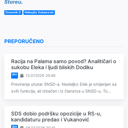
Storeu
.
Dnevnik D
Nebojša Vukanović
PREPORUČENO
Racija na Palama samo povod? Analitičari o
sukobu Eleka i ljudi bliskih Dodiku
BiH
13.07.2026 20:49
Previranja unutar SNSD-a. Nedeljko Elek je smijenjen sa
svih funkcija, ali izbačen i iz članstva u SNSD-u. To...
SDS dobio podršku opozicije u RS-u,
kandidaturu predao i Vukanović
BiH
06.07.2026 20:41