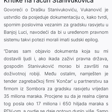
Kritike na račun Stanivukovića
Govoreći o Drašku Stanivukoviću, Vukanović je
ustvrdio da posjeduje dokumentaciju o, kako tvrdi,
spornim poslovima vezanim za gradsku rasvjetu u
Banjoj Luci, navodeći da bi u uređenom pravnom
sistemu takvi potezi morali imati sudski epilog.
“Danas sam objavio dokumenta koja su mi
dostavili ljudi i, ako ikada zaživi pravna država,
gospodin Stanivuković morao bi završiti na
doživotnoj robiji. Među ostalim, namješten je
tender zagrebačkoj firmi ‘Končar’ u partnerstvu sa
firmom iz Sombora za gradsku rasvjetu vrijedan
35 miliona maraka. Procjene su da je realna cijena
tog posla oko 17 miliona i 650 hiljada maraka s
PDV-om, a ovdje se daje gotovo duplo više. Samo