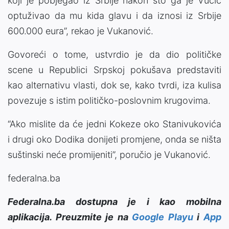
koji je pobjegao iz Srbije nakon što ga je Vučić
optuživao da mu kida glavu i da iznosi iz Srbije
600.000 eura”, rekao je Vukanović.
Govoreći o tome, ustvrdio je da dio političke
scene u Republici Srpskoj pokušava predstaviti
kao alternativu vlasti, dok se, kako tvrdi, iza kulisa
povezuje s istim političko-poslovnim krugovima.
“Ako mislite da će jedni Kokeze oko Stanivukovića
i drugi oko Dodika donijeti promjene, onda se ništa
suštinski neće promijeniti”, poručio je Vukanović.
federalna.ba
Federalna.ba dostupna je i kao mobilna
aplikacija. Preuzmite je na
Google Playu
i
App