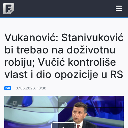
Vukanović: Stanivuković
bi trebao na doživotnu
robiju; Vučić kontroliše
vlast i dio opozicije u RS
07.05.2026. 18:30
BiH