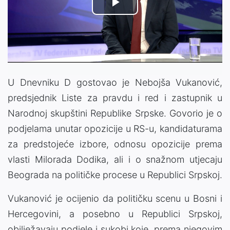
Play
Video
U Dnevniku D gostovao je Nebojša Vukanović,
predsjednik Liste za pravdu i red i zastupnik u
Narodnoj skupštini Republike Srpske. Govorio je o
podjelama unutar opozicije u RS-u, kandidaturama
za predstojeće izbore, odnosu opozicije prema
vlasti Milorada Dodika, ali i o snažnom utjecaju
Beograda na političke procese u Republici Srpskoj.
Vukanović je ocijenio da političku scenu u Bosni i
Hercegovini, a posebno u Republici Srpskoj,
obilježavaju podjele i sukobi koje, prema njegovim