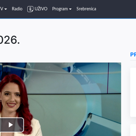
TV
Radio
UŽIVO
Program
Srebrenica
026.
P
Play