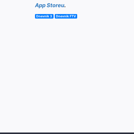
App Storeu
.
Dnevnik 3
Dnevnik FTV