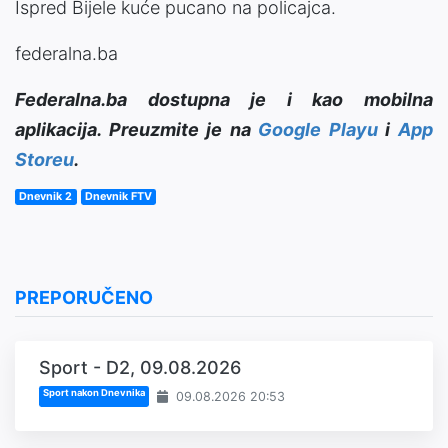
Ispred Bijele kuće pucano na policajca.
federalna.ba
Federalna.ba dostupna je i kao mobilna
aplikacija. Preuzmite je na
Google Playu
i
App
Storeu
.
Dnevnik 2
Dnevnik FTV
PREPORUČENO
Sport - D2, 09.08.2026
Sport nakon Dnevnika
09.08.2026 20:53