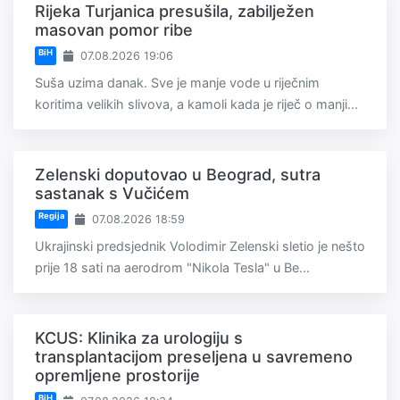
Rijeka Turjanica presušila, zabilježen
masovan pomor ribe
BiH
07.08.2026 19:06
Suša uzima danak. Sve je manje vode u riječnim
koritima velikih slivova, a kamoli kada je riječ o manji...
Zelenski doputovao u Beograd, sutra
sastanak s Vučićem
Regija
07.08.2026 18:59
Ukrajinski predsjednik Volodimir Zelenski sletio je nešto
prije 18 sati na aerodrom "Nikola Tesla" u Be...
KCUS: Klinika za urologiju s
transplantacijom preseljena u savremeno
opremljene prostorije
BiH