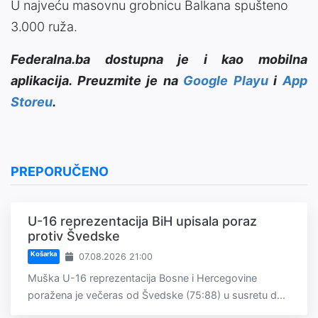
U najveću masovnu grobnicu Balkana spušteno
3.000 ruža.
Federalna.ba dostupna je i kao mobilna
aplikacija. Preuzmite je na
Google Playu
i
App
Storeu
.
PREPORUČENO
U-16 reprezentacija BiH upisala poraz
protiv Švedske
Košarka
07.08.2026 21:00
Muška U-16 reprezentacija Bosne i Hercegovine
poražena je večeras od Švedske (75:88) u susretu d...