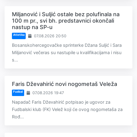
Miljanović i Suljić ostale bez polufinala na
100 m pr., svi bh. predstavnici okončali
nastup na SP-u
Atletika
07.08.2026 20:50
Bosanskohercegovačke sprinterke Džana Suljić i Sara
Miljanović večeras su nastupile u kvalifikacijama i nisu
s...
Faris Dževahirić novi nogometaš Veleža
Fudbal
07.08.2026 19:47
Napadač Faris Dževahirić potpisao je ugovor za
Fudbalski klub (FK) Velež koji će ovog nogometaša za
Rođ...