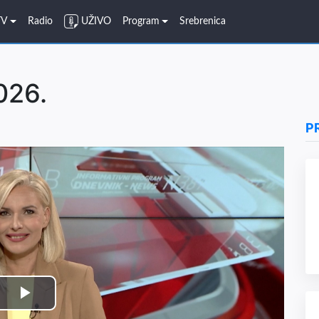
TV
Radio
UŽIVO
Program
Srebrenica
026.
P
Play