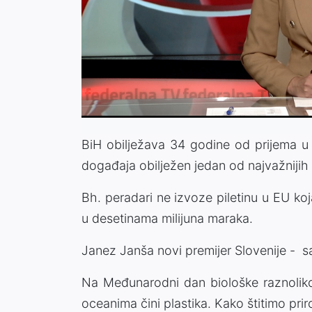
BiH obilježava 34 godine od prijema u 
događaja obilježen jedan od najvažnijih
Bh. peradari ne izvoze piletinu u EU koj
u desetinama milijuna maraka.
Janez Janša novi premijer Slovenije - sa
Na Međunarodni dan biološke raznolik
oceanima čini plastika. Kako štitimo pr