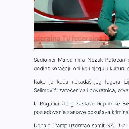
Sudionici Marša mira Nezuk Potočari 
godine koračaju oni koji njeguju kulturu 
Kako je kuća nekadašnjeg logora Lipl
Selimović, zatočenica i povratnica, otvar
U Rogatici zbog zastave Republike Bi
posjedovanje zastave pokušava kriminali
Donald Tramp uzdrmao samit NATO-a u A