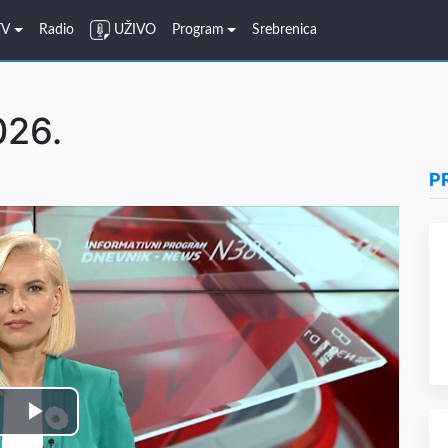
TV
Radio
UŽIVO
Program
Srebrenica
026.
P
Play