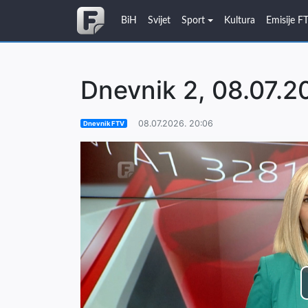
BiH
Svijet
Sport
Kultura
Emisije F
Dnevnik 2, 08.07.2
08.07.2026. 20:06
Dnevnik FTV