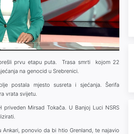
Video
prešli prvu etapu puta. Trasa smrti kojom 22
sjećanja na genocid u Srebrenici.
je postala mjesto susreta i sjećanja. Šerifa
a vrata svijetu.
H priveden Mirsad Tokača. U Banjoj Luci NSRS
zirati.
nkari, ponovio da bi htio Grenland, te najavio