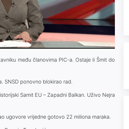
Video
vniku među članovima PIC-a. Ostaje li Šmit do
a. SNSD ponovno blokirao rad.
historijski Samit EU – Zapadni Balkan. Uživo Nejra
isao ugovore vrijedne gotovo 22 miliona maraka.