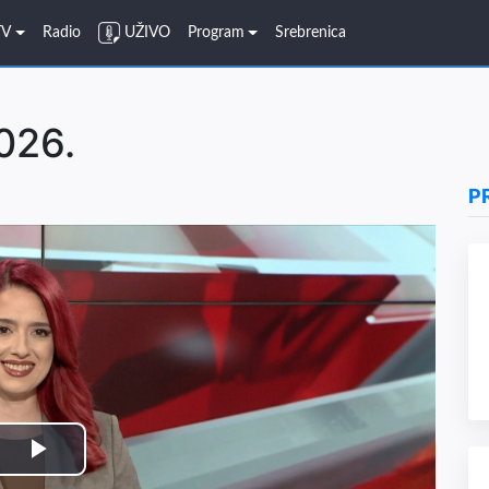
TV
Radio
UŽIVO
Program
Srebrenica
026.
P
Play