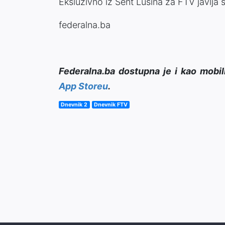
Eksluzivno iz Sent Lusina za FTV javlja
federalna.ba
Federalna.ba dostupna je i kao mobil
App Storeu
.
Dnevnik 2
Dnevnik FTV