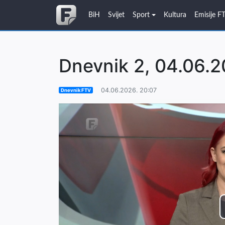
BiH
Svijet
Sport
Kultura
Emisije F
Dnevnik 2, 04.06.2
04.06.2026. 20:07
Dnevnik FTV