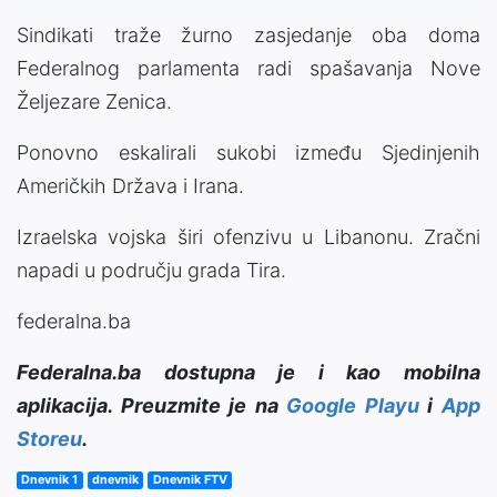
Sindikati traže žurno zasjedanje oba doma
Federalnog parlamenta radi spašavanja Nove
Željezare Zenica.
Ponovno eskalirali sukobi između Sjedinjenih
Američkih Država i Irana.
Izraelska vojska širi ofenzivu u Libanonu. Zračni
napadi u području grada Tira.
federalna.ba
Federalna.ba dostupna je i kao mobilna
aplikacija. Preuzmite je na
Google Playu
i
App
Storeu
.
Dnevnik 1
dnevnik
Dnevnik FTV