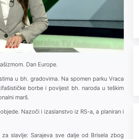
Video
d fašizmom. Dan Europe.
nostima u bh. gradovima. Na spomen parku Vraca
ifašističke borbe i povijest bh. naroda u teškim
onalni marš.
bjede. Nazoči i izaslanstvo iz RS-a, a planiran i
a slavlje: Sarajeva sve dalje od Brisela zbog