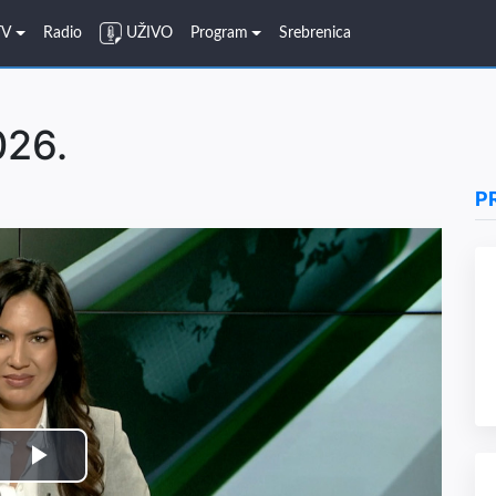
TV
Radio
UŽIVO
Program
Srebrenica
026.
P
Play