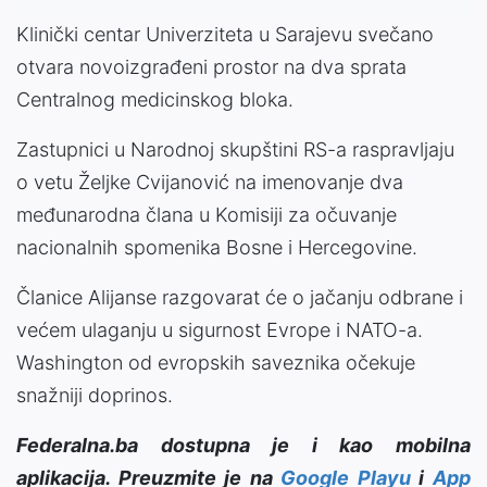
Klinički centar Univerziteta u Sarajevu svečano
otvara novoizgrađeni prostor na dva sprata
Centralnog medicinskog bloka.
Zastupnici u Narodnoj skupštini RS-a raspravljaju
o vetu Željke Cvijanović na imenovanje dva
međunarodna člana u Komisiji za očuvanje
nacionalnih spomenika Bosne i Hercegovine.
Članice Alijanse razgovarat će o jačanju odbrane i
većem ulaganju u sigurnost Evrope i NATO-a.
Washington od evropskih saveznika očekuje
snažniji doprinos.
Federalna.ba dostupna je i kao mobilna
aplikacija. Preuzmite je na
Google Playu
i
App