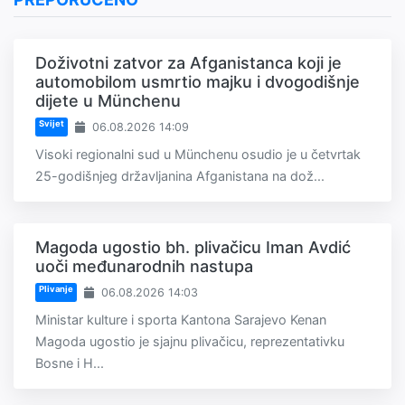
Doživotni zatvor za Afganistanca koji je
automobilom usmrtio majku i dvogodišnje
dijete u Münchenu
Svijet
06.08.2026 14:09
Visoki regionalni sud u Münchenu osudio je u četvrtak
25-godišnjeg državljanina Afganistana na dož...
Magoda ugostio bh. plivačicu Iman Avdić
uoči međunarodnih nastupa
Plivanje
06.08.2026 14:03
Ministar kulture i sporta Kantona Sarajevo Kenan
Magoda ugostio je sjajnu plivačicu, reprezentativku
Bosne i H...